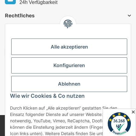
24h Verfügbarkeit
Rechtliches
VERSANDARTEN
Alle akzeptieren
Konfigurieren
Top Kategorien
Ablehnen
Vertrag widerrufen
Wie wir Cookies & Co nutzen
* Alle Preise inkl. gesetzlicher USt., zzgl.
Versand
Durch Klicken auf „Alle akzeptieren“ gestatten Sie den
✕
Einsatz folgender Dienste auf unserer Website: Technisch
notwendig, YouTube, Vimeo, ReCaptcha, Doofinder. Sie
© 2025 bonremo.de. Alle Rechte vorbehalten.
können die Einstellung jederzeit ändern (Fingerabdruck-
Alle verwendeten Markennamen u. Bezeichnungen sind
Icon links unten). Weitere Details finden Sie unter
eingetragene Warenzeichen u. Marken der jeweiligen