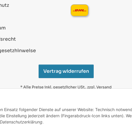
hutz
um
srecht
gesetzhinweise
Vertrag widerrufen
* Alle Preise inkl. gesetzlicher USt., zzgl.
Versand
Alle verwendeten Markennamen u. Bezeichnungen sind
eingetragene Warenzeichen u. Marken der jeweiligen
den Einsatz folgender Dienste auf unserer Website: Technisch notwend
Eigentümer. Sie dienen nur zur Verdeutlichung der
e Einstellung jederzeit ändern (Fingerabdruck-Icon links unten). We
Kompatibilität unserer Produkte mit den Produkten
verschiedener Hersteller.
Datenschutzerklärung
.