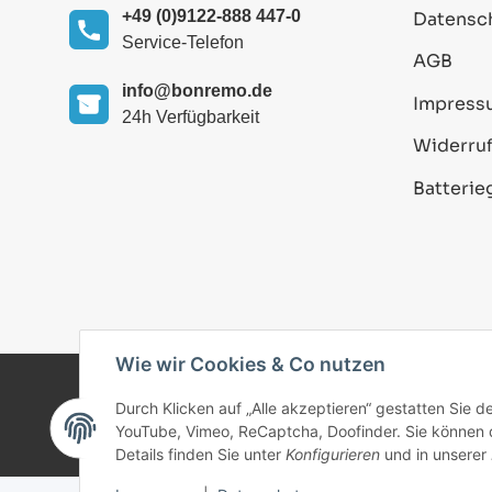
+49 (0)9122-888 447-0
Datensc
Service-Telefon
AGB
info@bonremo.de
Impress
24h Verfügbarkeit
Widerruf
Batterie
Wie wir Cookies & Co nutzen
Durch Klicken auf „Alle akzeptieren“ gestatten Sie 
© 2025 bonremo.de. Alle Rechte vorbehalten.
YouTube, Vimeo, ReCaptcha, Doofinder. Sie können di
Details finden Sie unter
Konfigurieren
und in unserer