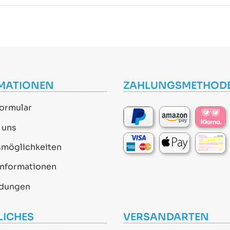
MATIONEN
ZAHLUNGSMETHOD
ormular
 uns
smöglichkeiten
informationen
dungen
LICHES
VERSANDARTEN