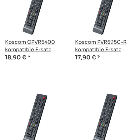
Koscom CPVR5400
Koscom PVR5950-R
kompatible Ersatz
kompatible Ersatz
Fernbedienung
Fernbedienung
18,90 €
*
17,90 €
*