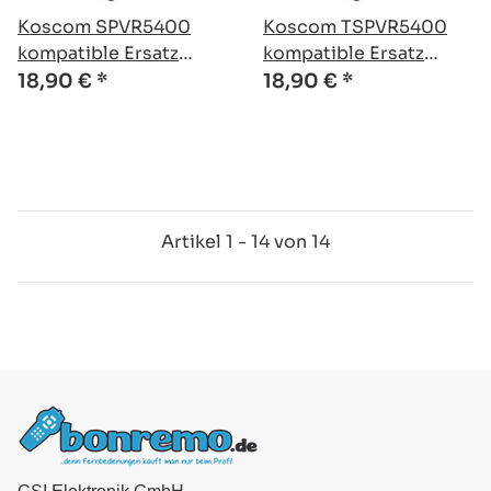
Koscom SPVR5400
Koscom TSPVR5400
kompatible Ersatz
kompatible Ersatz
Fernbedienung
Fernbedienung
18,90 €
*
18,90 €
*
Artikel 1 - 14 von 14