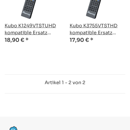
Kubo K1249VTSTUHD
Kubo K3755VTSTHD
kompatible Ersatz
kompatible Ersatz
Fernbedienung
Fernbedienung
18,90 €
*
17,90 €
*
Artikel 1 - 2 von 2