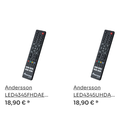
Fernbedienung
Fernbedienung
Andersson
Andersson
LED4345FHDAE
LED4345UHDA
kompatible Ersatz
kompatible Ersatz
18,90 €
*
18,90 €
*
Fernbedienung
Fernbedienung