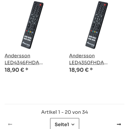
Andersson
Andersson
LED4346FHDA
LED4350FHDA
kompatible Ersatz
kompatible Ersatz
18,90 €
*
18,90 €
*
Fernbedienung
Fernbedienung
Artikel 1 - 20 von 34
Seite
1