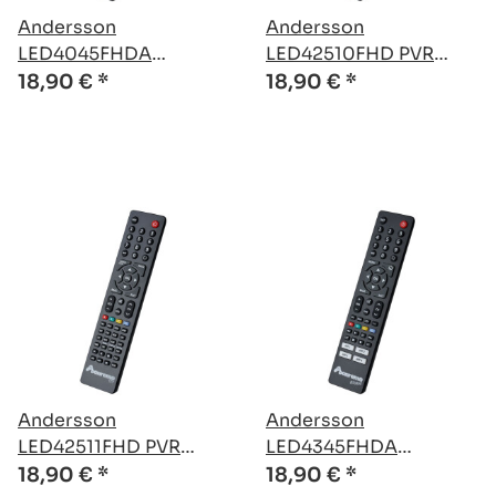
Andersson
Andersson
LED4045FHDA
LED42510FHD PVR
kompatible Ersatz
kompatible Ersatz
18,90 €
*
18,90 €
*
Fernbedienung
Fernbedienung
Andersson
Andersson
LED42511FHD PVR
LED4345FHDA
kompatible Ersatz
kompatible Ersatz
18,90 €
*
18,90 €
*