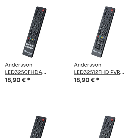
Andersson
Andersson
LED3250FHDA
LED32512FHD PVR
kompatible Ersatz
kompatible Ersatz
18,90 €
*
18,90 €
*
Fernbedienung
Fernbedienung