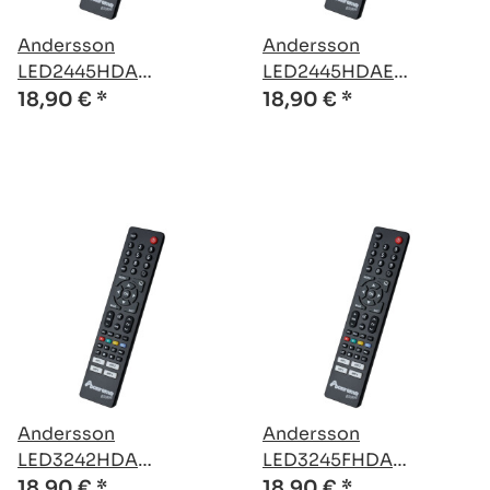
Andersson
Andersson
LED2445HDA
LED2445HDAE
kompatible Ersatz
kompatible Ersatz
18,90 €
*
18,90 €
*
Fernbedienung
Fernbedienung
Andersson
Andersson
LED3242HDA
LED3245FHDA
kompatible Ersatz
kompatible Ersatz
18,90 €
*
18,90 €
*