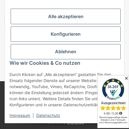
VERSANDARTEN
Alle akzeptieren
Konfigurieren
Top Kategorien
Ablehnen
Vertrag widerrufen
Wie wir Cookies & Co nutzen
* Alle Preise inkl. gesetzlicher USt., zzgl.
Versand
Durch Klicken auf „Alle akzeptieren“ gestatten Sie den
✕
Einsatz folgender Dienste auf unserer Website: Technisch
notwendig, YouTube, Vimeo, ReCaptcha, Doofinder. Sie
© 2025 bonremo.de. Alle Rechte vorbehalten.
können die Einstellung jederzeit ändern (Fingerabdruck-
Alle verwendeten Markennamen u. Bezeichnungen sind
Icon links unten). Weitere Details finden Sie unter
eingetragene Warenzeichen u. Marken der jeweiligen
Konfigurieren
und in unserer
Datenschutzerklärung
.
Eigentümer. Sie dienen nur zur Verdeutlichung der
Kompatibilität unserer Produkte mit den Produkten
verschiedener Hersteller.
Impressum
|
Datenschutz
Powered by
JTL-Shop