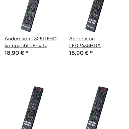
Andersson L32511FHD
Andersson
kompatible Ersatz
LED2435HDA
Fernbedienung
kompatible Ersatz
18,90 €
*
18,90 €
*
Fernbedienung