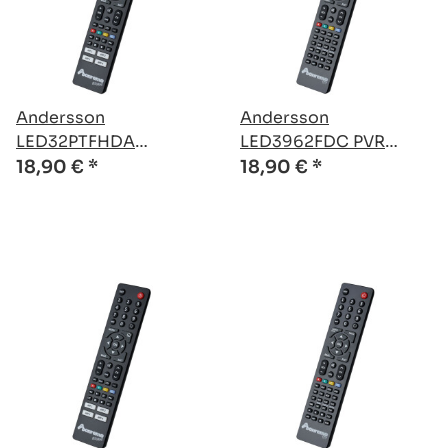
Andersson
Andersson
LED32PTFHDA
LED3962FDC PVR
kompatible Ersatz
kompatible Ersatz
18,90 €
*
18,90 €
*
Fernbedienung
Fernbedienung