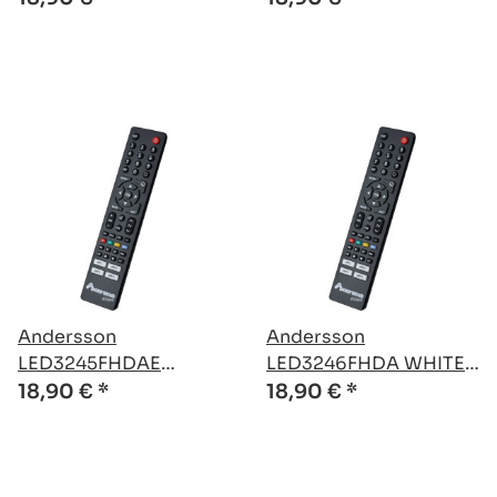
Fernbedienung
Fernbedienung
Andersson
Andersson
LED3245FHDAE
LED3246FHDA WHITE
kompatible Ersatz
kompatible Ersatz
18,90 €
*
18,90 €
*
Fernbedienung
Fernbedienung