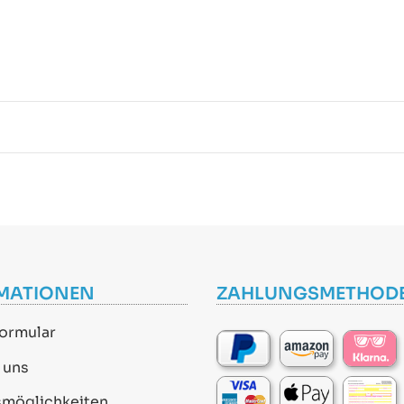
MATIONEN
ZAHLUNGSMETHOD
ormular
 uns
smöglichkeiten