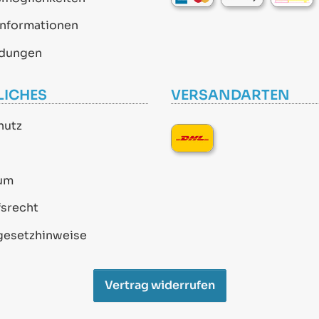
informationen
dungen
LICHES
VERSANDARTEN
hutz
um
srecht
gesetzhinweise
Vertrag widerrufen