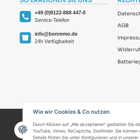
SO ERREICHEN SIE UNS
RECHT
+49 (0)9122-888 447-0
Datensc
Service-Telefon
AGB
info@bonremo.de
Impress
24h Verfügbarkeit
Widerruf
Batterie
Wie wir Cookies & Co nutzen
Durch Klicken auf „Alle akzeptieren“ gestatten Sie 
© 2025 bonremo.de. Alle Rechte vorbehalten.
YouTube, Vimeo, ReCaptcha, Doofinder. Sie können di
Details finden Sie unter
Konfigurieren
und in unserer