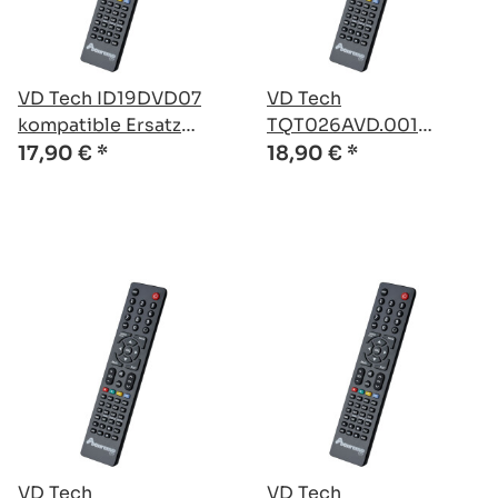
VD Tech ID19DVD07
VD Tech
kompatible Ersatz
TQT026AVD.001
Fernbedienung
kompatible Ersatz
17,90 €
*
18,90 €
*
Fernbedienung
VD Tech
VD Tech