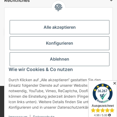
Rechtliches
VERSANDARTEN
Alle akzeptieren
Konfigurieren
Top Kategorien
Ablehnen
Vertrag widerrufen
Wie wir Cookies & Co nutzen
* Alle Preise inkl. gesetzlicher USt., zzgl.
Versand
Durch Klicken auf „Alle akzeptieren“ gestatten Sie den
✕
Einsatz folgender Dienste auf unserer Website: Technisch
notwendig, YouTube, Vimeo, ReCaptcha, Doofinder. Sie
© 2025 bonremo.de. Alle Rechte vorbehalten.
können die Einstellung jederzeit ändern (Fingerabdruck-
Alle verwendeten Markennamen u. Bezeichnungen sind
Icon links unten). Weitere Details finden Sie unter
eingetragene Warenzeichen u. Marken der jeweiligen
Konfigurieren
und in unserer
Datenschutzerklärung
.
Eigentümer. Sie dienen nur zur Verdeutlichung der
Kompatibilität unserer Produkte mit den Produkten
verschiedener Hersteller.
Impressum
|
Datenschutz