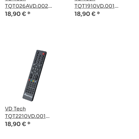
TQT026AVD.002
TQT1910VD.001
kompatible Ersatz
kompatible Ersatz
18,90 €
*
18,90 €
*
Fernbedienung
Fernbedienung
VD Tech
TQT2210VD.001
kompatible Ersatz
18,90 €
*
Fernbedienung