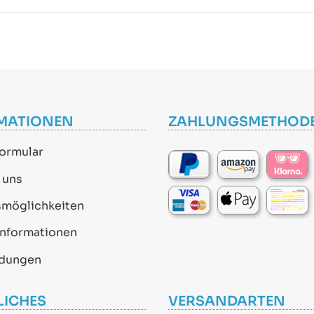
MATIONEN
ZAHLUNGSMETHOD
ormular
 uns
smöglichkeiten
informationen
dungen
LICHES
VERSANDARTEN