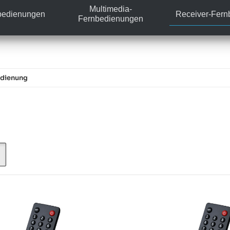
Multimedia-
bedienungen
Receiver-Fer
Fernbedienungen
edienung