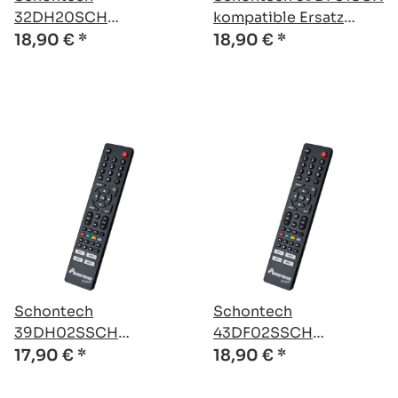
32DH20SCH
kompatible Ersatz
kompatible Ersatz
Fernbedienung
18,90 €
*
18,90 €
*
Fernbedienung
Schontech
Schontech
39DH02SSCH
43DF02SSCH
kompatible Ersatz
kompatible Ersatz
17,90 €
*
18,90 €
*
Fernbedienung
Fernbedienung