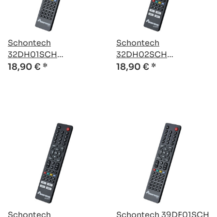
Schontech
Schontech
32DH01SCH
32DH02SCH
kompatible Ersatz
kompatible Ersatz
18,90 €
*
18,90 €
*
Fernbedienung
Fernbedienung
Schontech
Schontech 39DF01SCH