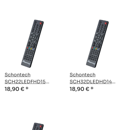
Schontech
Schontech
SCH22LEDFHD15
SCH32DLEDHD14
kompatible Ersatz
kompatible Ersatz
18,90 €
*
18,90 €
*
Fernbedienung
Fernbedienung