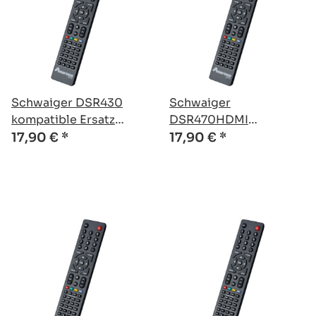
Schwaiger DSR430
Schwaiger
kompatible Ersatz
DSR470HDMI
Fernbedienung
kompatible Ersatz
17,90 €
*
17,90 €
*
Fernbedienung