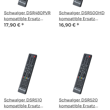
Schwaiger DSR480PVR
Schwaiger DSR500HD
kompatible Ersatz
kompatible Ersatz
Fernbedienung
Fernbedienung
17,90 €
*
16,90 €
*
Schwaiger DSR510
Schwaiger DSR520
kompatible Ersatz
kompatible Ersatz