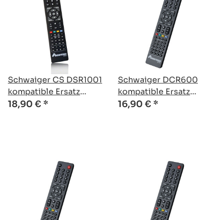
Schwaiger CS DSR1001
Schwaiger DCR600
kompatible Ersatz
kompatible Ersatz
Fernbedienung
Fernbedienung
18,90 €
*
16,90 €
*