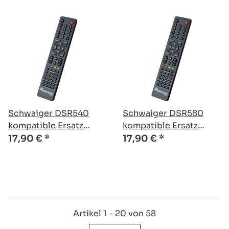
Schwaiger DSR540
Schwaiger DSR580
kompatible Ersatz
kompatible Ersatz
Fernbedienung
Fernbedienung
17,90 €
*
17,90 €
*
Artikel 1 - 20 von 58