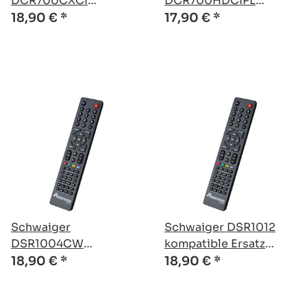
DCR700CXCI
DCR700HDCIPL
kompatible Ersatz
kompatible Ersatz
18,90 €
*
17,90 €
*
Fernbedienung
Fernbedienung
Schwaiger
Schwaiger DSR1012
DSR1004CW
kompatible Ersatz
kompatible Ersatz
Fernbedienung
18,90 €
*
18,90 €
*
Fernbedienung