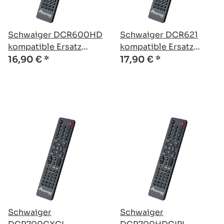
Schwaiger DCR600HD
Schwaiger DCR621
kompatible Ersatz
kompatible Ersatz
Fernbedienung
Fernbedienung
16,90 €
*
17,90 €
*
Schwaiger
Schwaiger