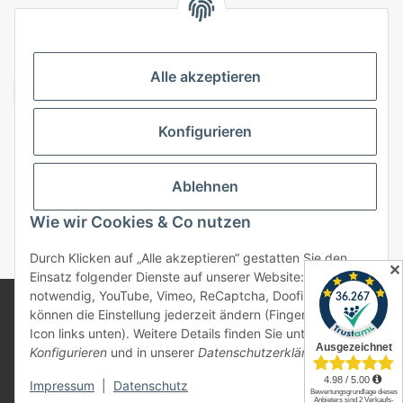
VERSANDARTEN
Alle akzeptieren
Konfigurieren
Top Kategorien
Ablehnen
Vertrag widerrufen
Wie wir Cookies & Co nutzen
* Alle Preise inkl. gesetzlicher USt., zzgl.
Versand
Durch Klicken auf „Alle akzeptieren“ gestatten Sie den
✕
Einsatz folgender Dienste auf unserer Website: Technisch
notwendig, YouTube, Vimeo, ReCaptcha, Doofinder. Sie
© 2025 bonremo.de. Alle Rechte vorbehalten.
können die Einstellung jederzeit ändern (Fingerabdruck-
Alle verwendeten Markennamen u. Bezeichnungen sind
Icon links unten). Weitere Details finden Sie unter
eingetragene Warenzeichen u. Marken der jeweiligen
Konfigurieren
und in unserer
Datenschutzerklärung
.
Eigentümer. Sie dienen nur zur Verdeutlichung der
Kompatibilität unserer Produkte mit den Produkten
verschiedener Hersteller.
Impressum
|
Datenschutz