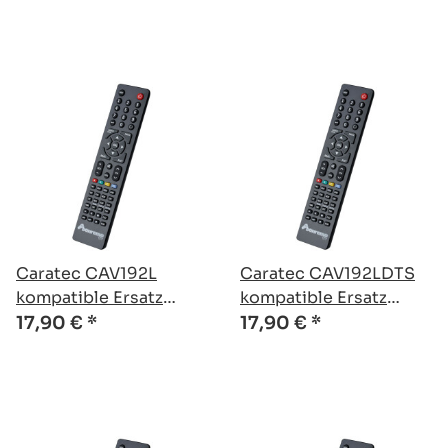
Caratec CAV192L
Caratec CAV192LDTS
kompatible Ersatz
kompatible Ersatz
Fernbedienung
Fernbedienung
17,90 €
*
17,90 €
*