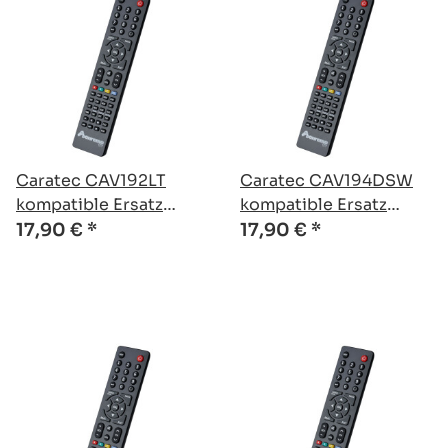
Caratec CAV192LT
Caratec CAV194DSW
kompatible Ersatz
kompatible Ersatz
Fernbedienung
Fernbedienung
17,90 €
*
17,90 €
*