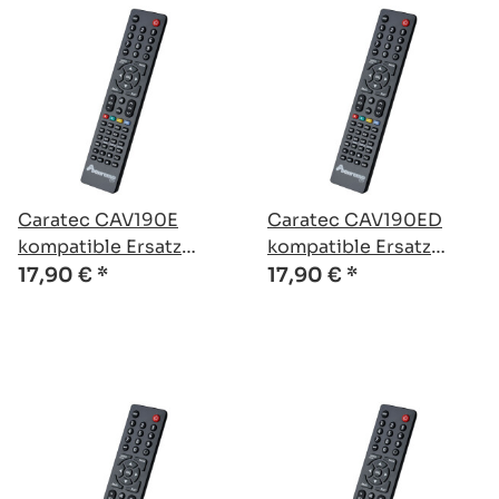
Caratec CAV190E
Caratec CAV190ED
kompatible Ersatz
kompatible Ersatz
Fernbedienung
Fernbedienung
17,90 €
*
17,90 €
*