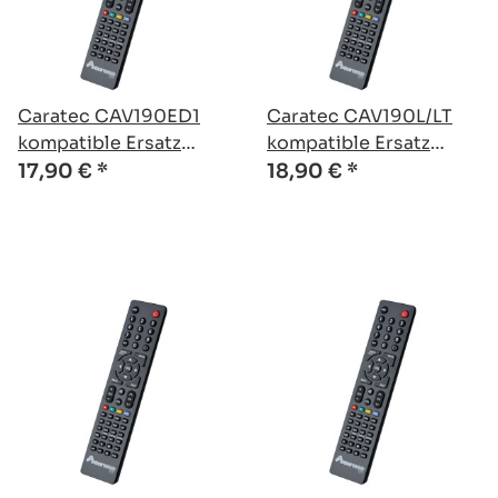
Caratec CAV190ED1
Caratec CAV190L/LT
kompatible Ersatz
kompatible Ersatz
Fernbedienung
Fernbedienung
17,90 €
*
18,90 €
*