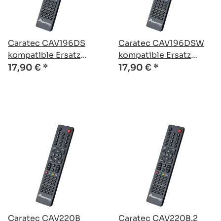
Caratec CAV196DS
Caratec CAV196DSW
kompatible Ersatz
kompatible Ersatz
Fernbedienung
Fernbedienung
17,90 €
*
17,90 €
*
Caratec CAV220B
Caratec CAV220B.2