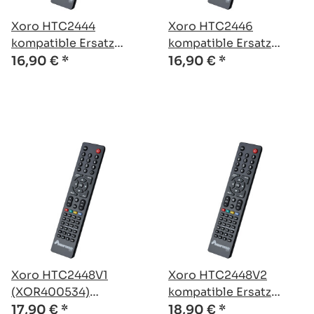
Xoro HTC2444
Xoro HTC2446
kompatible Ersatz
kompatible Ersatz
Fernbedienung
Fernbedienung
16,90 €
*
16,90 €
*
Xoro HTC2448V1
Xoro HTC2448V2
(XOR400534)
kompatible Ersatz
kompatible Ersatz
Fernbedienung
17,90 €
*
18,90 €
*