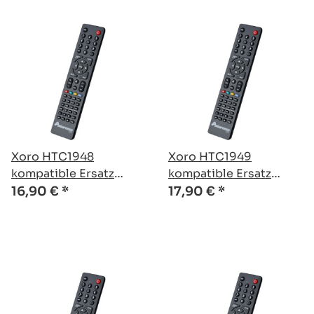
Xoro HTC1948
Xoro HTC1949
kompatible Ersatz
kompatible Ersatz
Fernbedienung
Fernbedienung
16,90 €
*
17,90 €
*