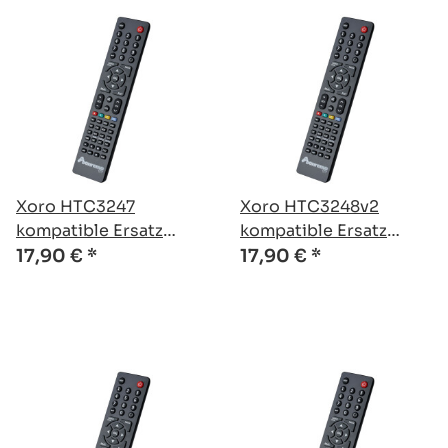
Xoro HTC3247
Xoro HTC3248v2
kompatible Ersatz
kompatible Ersatz
Fernbedienung
Fernbedienung
17,90 €
*
17,90 €
*