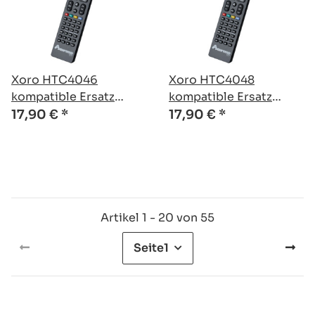
Xoro HTC4046
Xoro HTC4048
kompatible Ersatz
kompatible Ersatz
Fernbedienung
Fernbedienung
17,90 €
*
17,90 €
*
Artikel 1 - 20 von 55
Seite
1