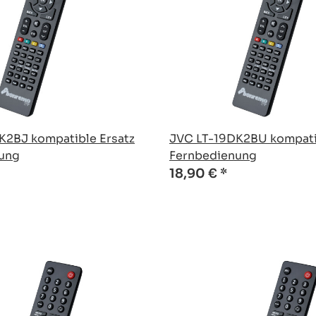
K2BJ kompatible Ersatz
JVC LT-19DK2BU kompati
ung
Fernbedienung
18,90 €
*