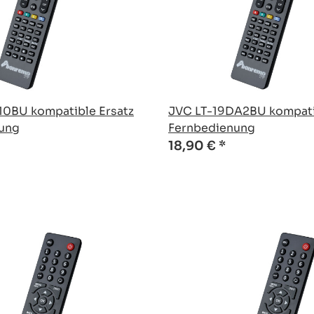
10BU kompatible Ersatz
JVC LT-19DA2BU kompati
ung
Fernbedienung
18,90 €
*