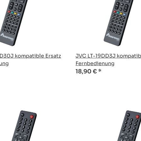
D30J kompatible Ersatz
JVC LT-19DD3J kompatibl
ung
Fernbedienung
18,90 €
*