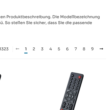
ligen Produktbeschreibung. Die Modellbezeichnung
. So stellen Sie sicher, dass Sie die passende
 1323
1
2
3
4
5
6
7
8
9