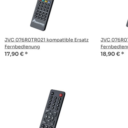
JVC 076R0TR021 kompatible Ersatz
JVC 076R0T
Fernbedienung
Fernbedien
17,90 €
*
18,90 €
*