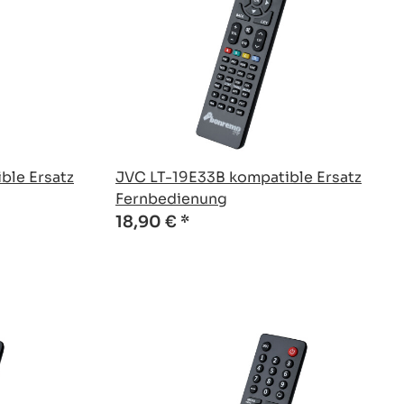
ble Ersatz
JVC LT-19E33B kompatible Ersatz
Fernbedienung
18,90 €
*