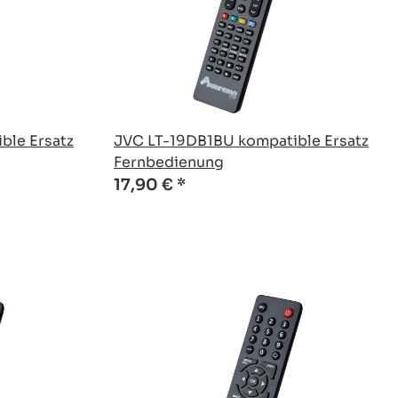
ble Ersatz
JVC LT-19DB1BU kompatible Ersatz
Fernbedienung
17,90 €
*