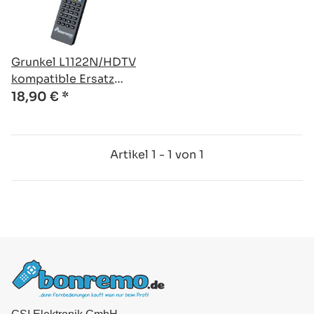
Grunkel L1122N/HDTV
kompatible Ersatz
Fernbedienung
18,90 €
*
Artikel 1 - 1 von 1