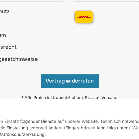
hutz
um
srecht
gesetzhinweise
Vertrag widerrufen
* Alle Preise inkl. gesetzlicher USt., zzgl.
Versand
Alle verwendeten Markennamen u. Bezeichnungen sind
eingetragene Warenzeichen u. Marken der jeweiligen
den Einsatz folgender Dienste auf unserer Website: Technisch notwend
Eigentümer. Sie dienen nur zur Verdeutlichung der
e Einstellung jederzeit ändern (Fingerabdruck-Icon links unten). We
Kompatibilität unserer Produkte mit den Produkten
verschiedener Hersteller.
Datenschutzerklärung
.