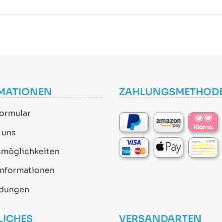
MATIONEN
ZAHLUNGSMETHOD
ormular
 uns
smöglichkeiten
informationen
dungen
LICHES
VERSANDARTEN