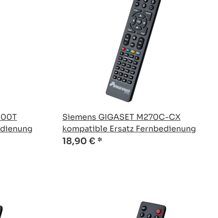
200T
Siemens GIGASET M270C-CX
edienung
kompatible Ersatz Fernbedienung
18,90 €
*