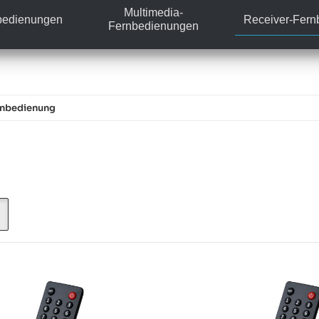
Multimedia-
bedienungen
Receiver-Fer
Fernbedienungen
rnbedienung