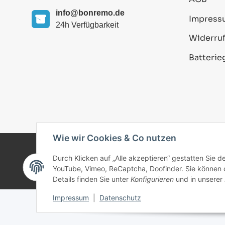
info@bonremo.de
Impress
24h Verfügbarkeit
Widerruf
Batterie
Wie wir Cookies & Co nutzen
Durch Klicken auf „Alle akzeptieren“ gestatten Sie 
© 2025 bonremo.de. Alle Rechte vorbehalten.
YouTube, Vimeo, ReCaptcha, Doofinder. Sie können di
Details finden Sie unter
Konfigurieren
und in unserer
Impressum
|
Datenschutz