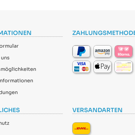
MATIONEN
ZAHLUNGSMETHOD
ormular
 uns
smöglichkeiten
informationen
dungen
LICHES
VERSANDARTEN
hutz