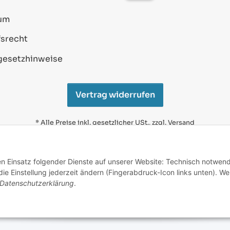
um
srecht
gesetzhinweise
Vertrag widerrufen
* Alle Preise inkl. gesetzlicher USt., zzgl.
Versand
Alle verwendeten Markennamen u. Bezeichnungen sind
eingetragene Warenzeichen u. Marken der jeweiligen
den Einsatz folgender Dienste auf unserer Website: Technisch notwend
Eigentümer. Sie dienen nur zur Verdeutlichung der
e Einstellung jederzeit ändern (Fingerabdruck-Icon links unten). We
Kompatibilität unserer Produkte mit den Produkten
verschiedener Hersteller.
Datenschutzerklärung
.