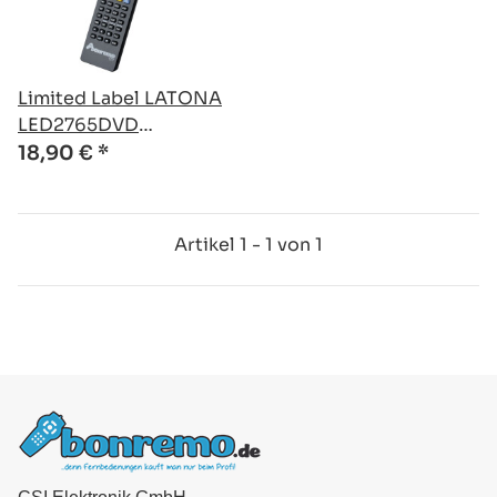
Limited Label LATONA
LED2765DVD
kompatible Ersatz
18,90 €
*
Fernbedienung
Artikel 1 - 1 von 1