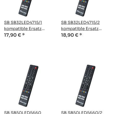
SB SB32LED4715/1
SB SB32LED4715/2
kompatible Ersatz
kompatible Ersatz
Fernbedienung
Fernbedienung
17,90 €
*
18,90 €
*
SB SB50LED5660
SB SB50LED5660/2