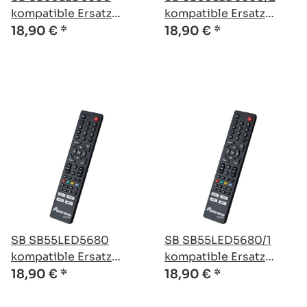
kompatible Ersatz
kompatible Ersatz
Fernbedienung
Fernbedienung
18,90 €
*
18,90 €
*
SB SB55LED5680
SB SB55LED5680/1
kompatible Ersatz
kompatible Ersatz
Fernbedienung
Fernbedienung
18,90 €
*
18,90 €
*