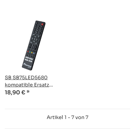
SB SB75LED5680
kompatible Ersatz
Fernbedienung
18,90 €
*
Artikel 1 - 7 von 7