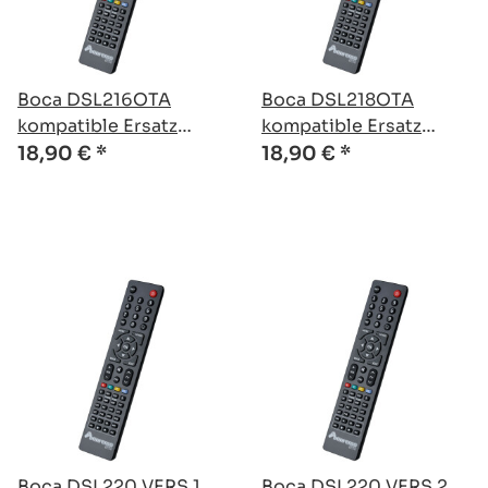
Boca DSL216OTA
Boca DSL218OTA
kompatible Ersatz
kompatible Ersatz
Fernbedienung
Fernbedienung
18,90 €
*
18,90 €
*
Boca DSL220 VERS.1
Boca DSL220 VERS.2