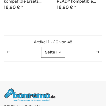
kompatible Ersatz
READY kompatible
Fernbedienung
Ersatz Fernbedienung
18,90 €
*
18,90 €
*
Artikel 1 - 20 von 48
Seite
1