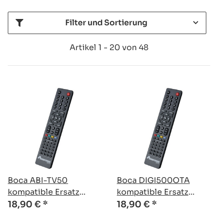
Filter und Sortierung
Artikel 1 - 20 von 48
Boca ABI-TV50
Boca DIGI500OTA
kompatible Ersatz
kompatible Ersatz
Fernbedienung
Fernbedienung
18,90 €
*
18,90 €
*