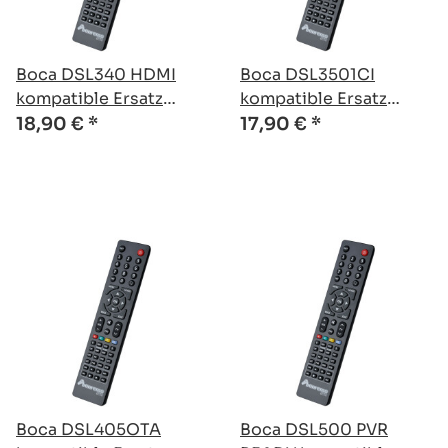
Boca DSL340 HDMI
Boca DSL3501CI
kompatible Ersatz
kompatible Ersatz
Fernbedienung
Fernbedienung
18,90 €
*
17,90 €
*
Boca DSL405OTA
Boca DSL500 PVR