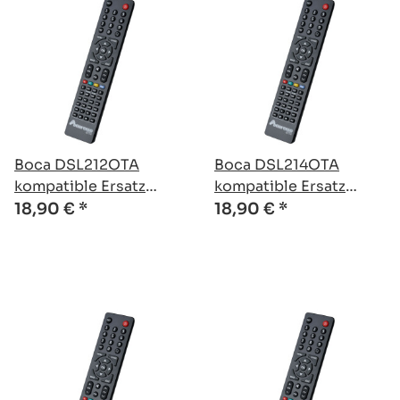
Boca DSL212OTA
Boca DSL214OTA
kompatible Ersatz
kompatible Ersatz
Fernbedienung
Fernbedienung
18,90 €
*
18,90 €
*