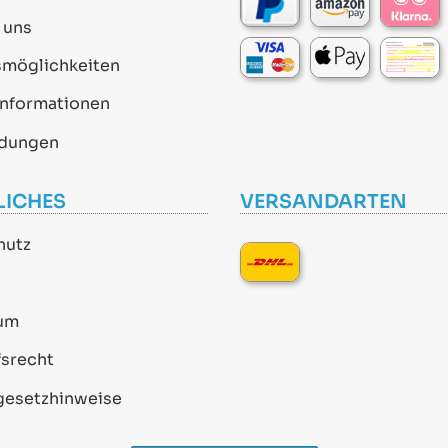
 uns
smöglichkeiten
informationen
dungen
LICHES
VERSANDARTEN
hutz
um
srecht
gesetzhinweise