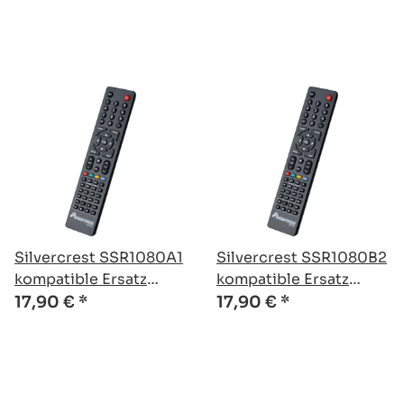
Silvercrest SSR1080A1
Silvercrest SSR1080B2
kompatible Ersatz
kompatible Ersatz
Fernbedienung
Fernbedienung
17,90 €
*
17,90 €
*