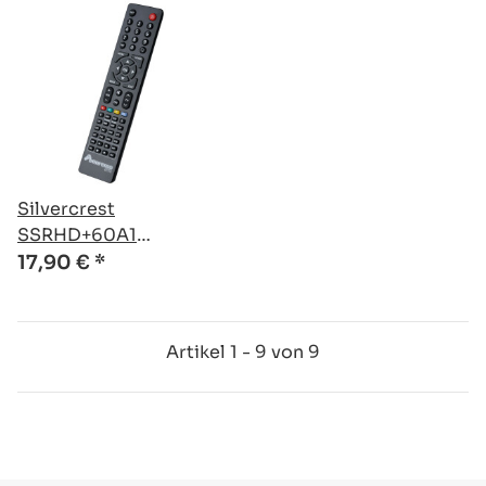
Silvercrest
SSRHD+60A1
kompatible Ersatz
17,90 €
*
Fernbedienung
Artikel 1 - 9 von 9