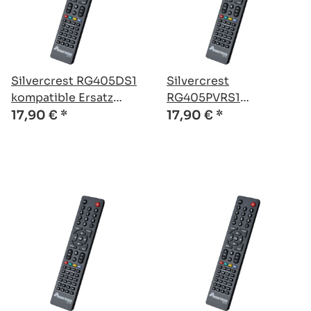
Silvercrest RG405DS1
Silvercrest
kompatible Ersatz
RG405PVRS1
Fernbedienung
kompatible Ersatz
17,90 €
*
17,90 €
*
Fernbedienung