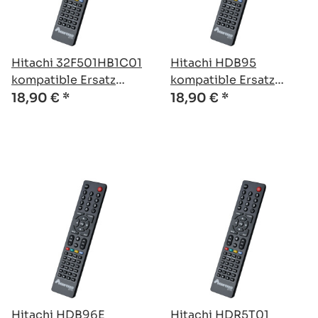
Hitachi 32F501HB1C01
Hitachi HDB95
kompatible Ersatz
kompatible Ersatz
Fernbedienung
Fernbedienung
18,90 €
*
18,90 €
*
Hitachi HDB96E
Hitachi HDR5T01