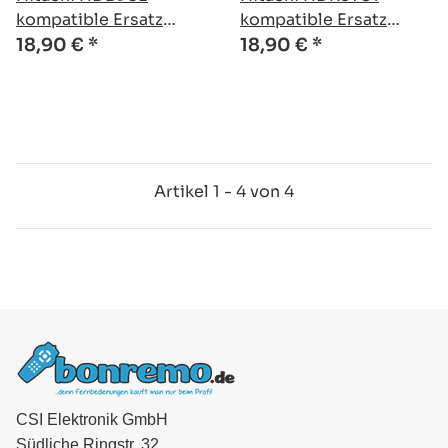
kompatible Ersatz
kompatible Ersatz
Fernbedienung
Fernbedienung
18,90 €
*
18,90 €
*
Artikel 1 - 4 von 4
CSI Elektronik GmbH
Südliche Ringstr. 32