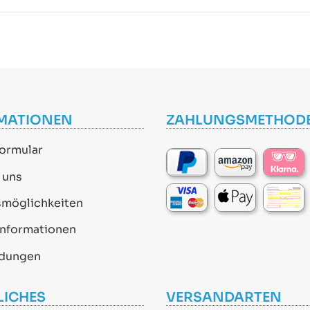
MATIONEN
ZAHLUNGSMETHOD
ormular
 uns
smöglichkeiten
informationen
dungen
LICHES
VERSANDARTEN