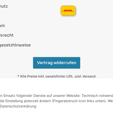
hutz
um
srecht
gesetzhinweise
Vertrag widerrufen
* Alle Preise inkl. gesetzlicher USt., zzgl.
Versand
Alle verwendeten Markennamen u. Bezeichnungen sind
eingetragene Warenzeichen u. Marken der jeweiligen
den Einsatz folgender Dienste auf unserer Website: Technisch notwend
Eigentümer. Sie dienen nur zur Verdeutlichung der
e Einstellung jederzeit ändern (Fingerabdruck-Icon links unten). We
Kompatibilität unserer Produkte mit den Produkten
verschiedener Hersteller.
Datenschutzerklärung
.