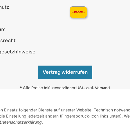
hutz
um
srecht
gesetzhinweise
Vertrag widerrufen
* Alle Preise inkl. gesetzlicher USt., zzgl.
Versand
Alle verwendeten Markennamen u. Bezeichnungen sind
eingetragene Warenzeichen u. Marken der jeweiligen
den Einsatz folgender Dienste auf unserer Website: Technisch notwend
Eigentümer. Sie dienen nur zur Verdeutlichung der
e Einstellung jederzeit ändern (Fingerabdruck-Icon links unten). We
Kompatibilität unserer Produkte mit den Produkten
verschiedener Hersteller.
Datenschutzerklärung
.