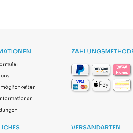
MATIONEN
ZAHLUNGSMETHOD
ormular
 uns
smöglichkeiten
informationen
dungen
LICHES
VERSANDARTEN