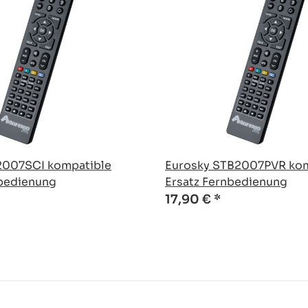
2007SCI kompatible
Eurosky STB2007PVR kom
nbedienung
Ersatz Fernbedienung
17,90 €
*