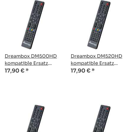
Dreambox DM500HD
Dreambox DM520HD
kompatible Ersatz
kompatible Ersatz
Fernbedienung
Fernbedienung
17,90 €
*
17,90 €
*