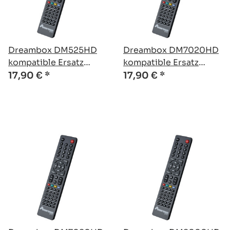
Dreambox DM525HD
Dreambox DM7020HD
kompatible Ersatz
kompatible Ersatz
Fernbedienung
Fernbedienung
17,90 €
*
17,90 €
*