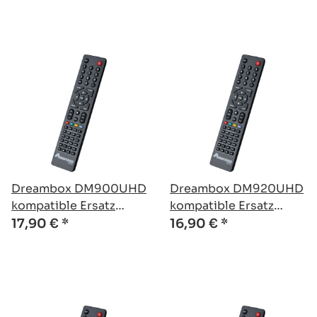
Dreambox DM900UHD
Dreambox DM920UHD
kompatible Ersatz
kompatible Ersatz
Fernbedienung
Fernbedienung
17,90 €
*
16,90 €
*