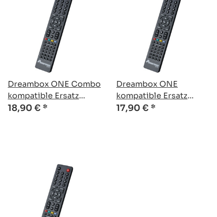
Dreambox ONE Combo
Dreambox ONE
kompatible Ersatz
kompatible Ersatz
Fernbedienung
Fernbedienung
18,90 €
*
17,90 €
*