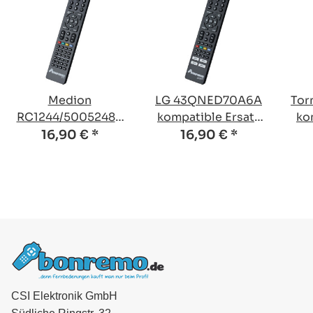
Medion
LG 43QNED70A6A
Tor
RC1244/50052489
kompatible Ersatz
ko
kompatible Ersatz
Fernbedienung
F
16,90 €
*
16,90 €
*
Fernbedienung
CSI Elektronik GmbH