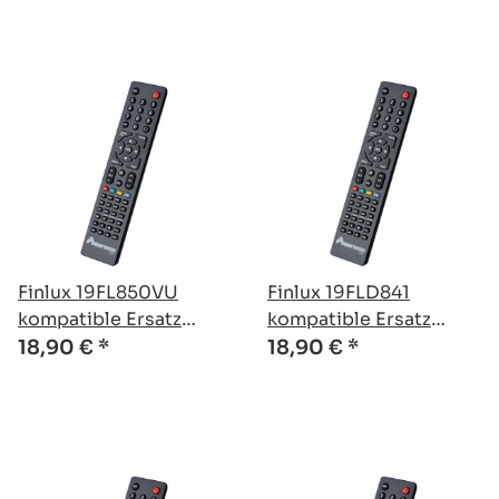
Finlux 19FL850VU
Finlux 19FLD841
kompatible Ersatz
kompatible Ersatz
Fernbedienung
Fernbedienung
18,90 €
*
18,90 €
*