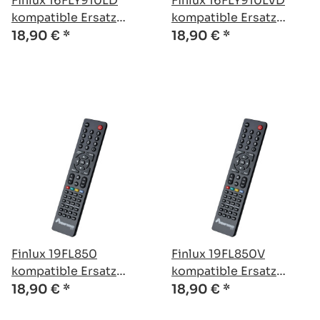
Finlux 16FLY910LD
Finlux 16FLY910LVD
kompatible Ersatz
kompatible Ersatz
Fernbedienung
Fernbedienung
18,90 €
*
18,90 €
*
Finlux 19FL850
Finlux 19FL850V
kompatible Ersatz
kompatible Ersatz
Fernbedienung
Fernbedienung
18,90 €
*
18,90 €
*