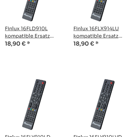
Finlux 16FLD910L
Finlux 16FLX914LU
kompatible Ersatz
kompatible Ersatz
Fernbedienung
Fernbedienung
18,90 €
*
18,90 €
*