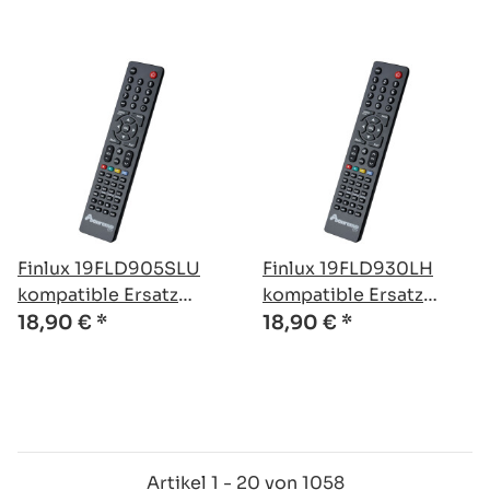
Finlux 19FLD905SLU
Finlux 19FLD930LH
kompatible Ersatz
kompatible Ersatz
Fernbedienung
Fernbedienung
18,90 €
*
18,90 €
*
Artikel 1 - 20 von 1058