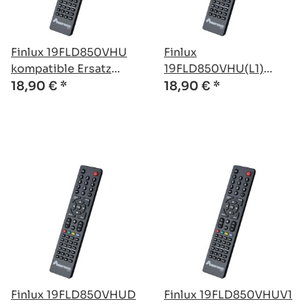
Finlux 19FLD850VHU
Finlux
kompatible Ersatz
19FLD850VHU(L1)
Fernbedienung
kompatible Ersatz
18,90 €
*
18,90 €
*
Fernbedienung
Finlux 19FLD850VHUD
Finlux 19FLD850VHUV1