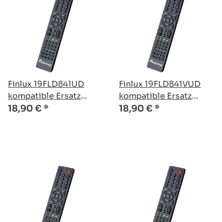
Finlux 19FLD841UD
Finlux 19FLD841VUD
kompatible Ersatz
kompatible Ersatz
Fernbedienung
Fernbedienung
18,90 €
*
18,90 €
*