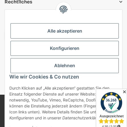
Rechtliches
VERSANDARTEN
Alle akzeptieren
Konfigurieren
Top Kategorien
Ablehnen
Vertrag widerrufen
Wie wir Cookies & Co nutzen
* Alle Preise inkl. gesetzlicher USt., zzgl.
Versand
Durch Klicken auf „Alle akzeptieren“ gestatten Sie den
✕
Einsatz folgender Dienste auf unserer Website: Technisch
notwendig, YouTube, Vimeo, ReCaptcha, Doofinder. Sie
© 2025 bonremo.de. Alle Rechte vorbehalten.
können die Einstellung jederzeit ändern (Fingerabdruck-
Alle verwendeten Markennamen u. Bezeichnungen sind
Icon links unten). Weitere Details finden Sie unter
eingetragene Warenzeichen u. Marken der jeweiligen
Konfigurieren
und in unserer
Datenschutzerklärung
.
Eigentümer. Sie dienen nur zur Verdeutlichung der
Kompatibilität unserer Produkte mit den Produkten