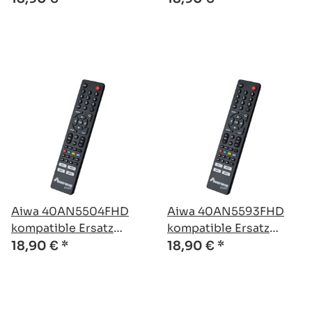
Aiwa 40AN5504FHD
Aiwa 40AN5593FHD
kompatible Ersatz
kompatible Ersatz
Fernbedienung
Fernbedienung
18,90 €
*
18,90 €
*