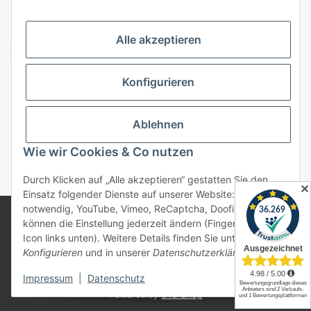
VERSANDARTEN
Alle akzeptieren
Konfigurieren
Top Kategorien
Ablehnen
Vertrag widerrufen
Wie wir Cookies & Co nutzen
* Alle Preise inkl. gesetzlicher USt., zzgl.
Versand
Durch Klicken auf „Alle akzeptieren“ gestatten Sie den
✕
Einsatz folgender Dienste auf unserer Website: Technisch
notwendig, YouTube, Vimeo, ReCaptcha, Doofinder. Sie
© 2025 bonremo.de. Alle Rechte vorbehalten.
können die Einstellung jederzeit ändern (Fingerabdruck-
Alle verwendeten Markennamen u. Bezeichnungen sind
Icon links unten). Weitere Details finden Sie unter
eingetragene Warenzeichen u. Marken der jeweiligen
Konfigurieren
und in unserer
Datenschutzerklärung
.
Eigentümer. Sie dienen nur zur Verdeutlichung der
Kompatibilität unserer Produkte mit den Produkten
verschiedener Hersteller.
Impressum
|
Datenschutz
Powered by
JTL-Shop