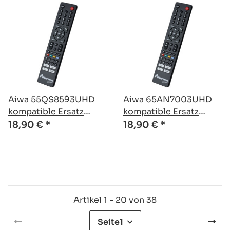
Aiwa 55QS8593UHD
Aiwa 65AN7003UHD
kompatible Ersatz
kompatible Ersatz
Fernbedienung
Fernbedienung
18,90 €
*
18,90 €
*
Artikel 1 - 20 von 38
Seite
1