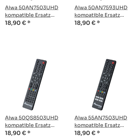
Aiwa 50AN7503UHD
Aiwa 50AN7593UHD
kompatible Ersatz
kompatible Ersatz
Fernbedienung
Fernbedienung
18,90 €
*
18,90 €
*
Aiwa 50QS8503UHD
Aiwa 55AN7503UHD
kompatible Ersatz
kompatible Ersatz
Fernbedienung
Fernbedienung
18,90 €
*
18,90 €
*