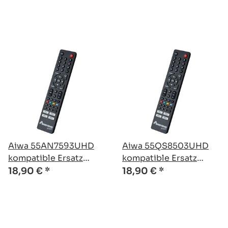
Aiwa 55AN7593UHD
Aiwa 55QS8503UHD
kompatible Ersatz
kompatible Ersatz
Fernbedienung
Fernbedienung
18,90 €
*
18,90 €
*