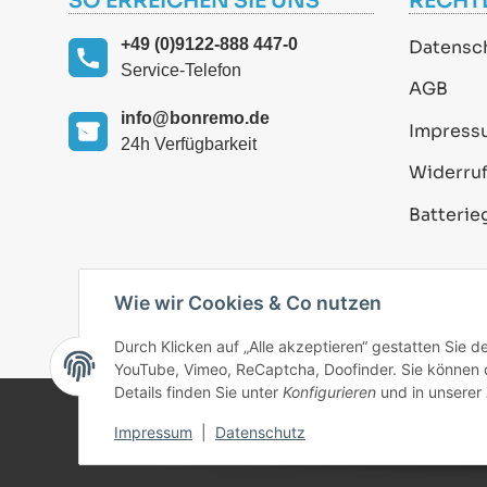
SO ERREICHEN SIE UNS
RECHT
+49 (0)9122-888 447-0
Datensc
Service-Telefon
AGB
info@bonremo.de
Impress
24h Verfügbarkeit
Widerruf
Batterie
Wie wir Cookies & Co nutzen
Durch Klicken auf „Alle akzeptieren“ gestatten Sie 
YouTube, Vimeo, ReCaptcha, Doofinder. Sie können di
Details finden Sie unter
Konfigurieren
und in unserer
Impressum
|
Datenschutz
© 2025 bonremo.de. Alle Rechte vorbehalten.