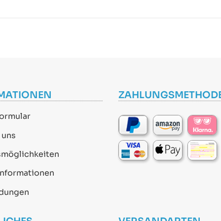
MATIONEN
ZAHLUNGSMETHOD
ormular
 uns
smöglichkeiten
informationen
dungen