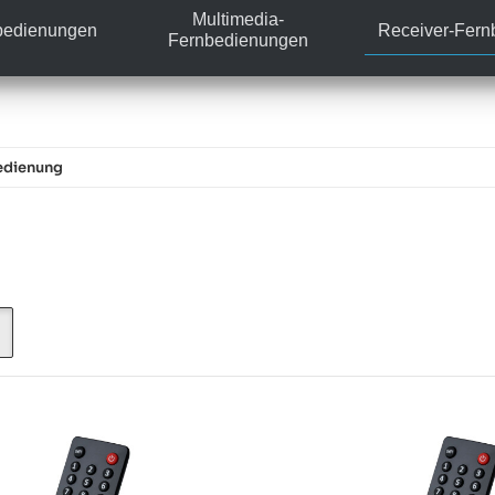
Multimedia-
bedienungen
Receiver-Fer
Fernbedienungen
edienung