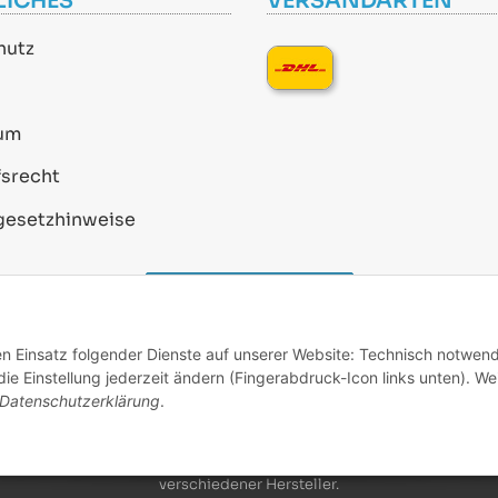
LICHES
VERSANDARTEN
hutz
um
srecht
gesetzhinweise
Vertrag widerrufen
den Einsatz folgender Dienste auf unserer Website: Technisch notwend
* Alle Preise inkl. gesetzlicher USt., zzgl.
Versand
e Einstellung jederzeit ändern (Fingerabdruck-Icon links unten). We
Datenschutzerklärung
.
Alle verwendeten Markennamen u. Bezeichnungen sind
eingetragene Warenzeichen u. Marken der jeweiligen
Eigentümer. Sie dienen nur zur Verdeutlichung der
Kompatibilität unserer Produkte mit den Produkten
verschiedener Hersteller.