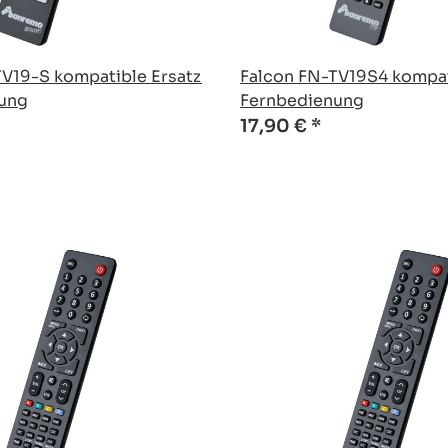
TV19-S kompatible Ersatz
Falcon FN-TV19S4 kompat
ung
Fernbedienung
17,90 €
*