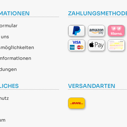
MATIONEN
ZAHLUNGSMETHOD
ormular
 uns
smöglichkeiten
informationen
dungen
LICHES
VERSANDARTEN
hutz
um