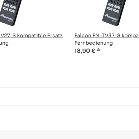
TV27-S kompatible Ersatz
Falcon FN-TV32-S kompat
ung
Fernbedienung
18,90 €
*