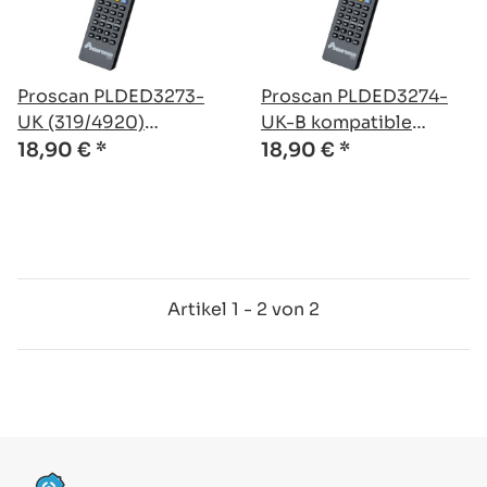
Proscan PLDED3273-
Proscan PLDED3274-
UK (319/4920)
UK-B kompatible
kompatible Ersatz
Ersatz Fernbedienung
18,90 €
*
18,90 €
*
Fernbedienung
Artikel 1 - 2 von 2