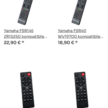
Yamaha FSR145
Yamaha FSR40
ZR15250 kompatible
WV19700 kompatible
Ersatz Fernbedienung
Ersatz Fernbedienung
22,90 €
*
18,90 €
*