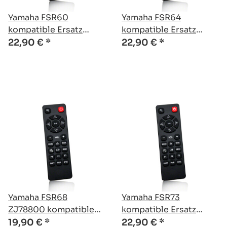
Yamaha FSR60
Yamaha FSR64
kompatible Ersatz
kompatible Ersatz
Fernbedienung
Fernbedienung
22,90 €
*
22,90 €
*
Yamaha FSR68
Yamaha FSR73
ZJ78800 kompatible
kompatible Ersatz
Ersatz Fernbedienung
Fernbedienung
19,90 €
*
22,90 €
*