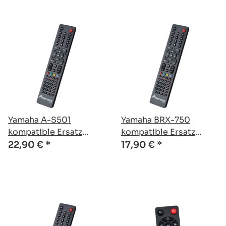
Yamaha A-S501
Yamaha BRX-750
kompatible Ersatz
kompatible Ersatz
Fernbedienung
Fernbedienung
22,90 €
*
17,90 €
*