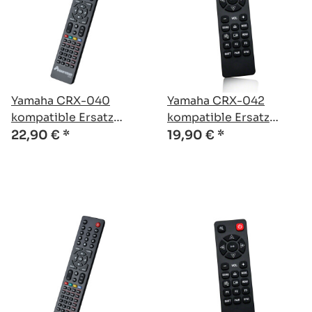
Yamaha CRX-040
Yamaha CRX-042
kompatible Ersatz
kompatible Ersatz
Fernbedienung
Fernbedienung
22,90 €
*
19,90 €
*