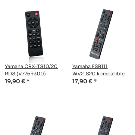
Yamaha CRX-TS10/20
Yamaha FSR111
RDS (V7769300)
WV21820 kompatible
kompatible Ersatz
Ersatz Fernbedienung
19,90 €
*
17,90 €
*
Fernbedienung