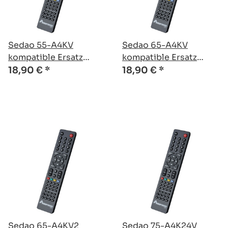
Sedao 55-A4KV
Sedao 65-A4KV
kompatible Ersatz
kompatible Ersatz
Fernbedienung
Fernbedienung
18,90 €
*
18,90 €
*
Sedao 65-A4KV2
Sedao 75-A4K24V