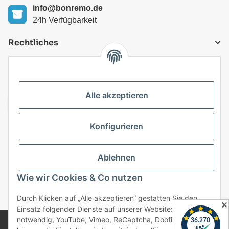
info@bonremo.de
24h Verfügbarkeit
Rechtliches
VERSANDARTEN
Alle akzeptieren
Konfigurieren
Top Kategorien
Ablehnen
Vertrag widerrufen
Wie wir Cookies & Co nutzen
* Alle Preise inkl. gesetzlicher USt., zzgl.
Versand
Durch Klicken auf „Alle akzeptieren“ gestatten Sie den
✕
Einsatz folgender Dienste auf unserer Website: Technisch
notwendig, YouTube, Vimeo, ReCaptcha, Doofinder. Sie
© 2025 bonremo.de. Alle Rechte vorbehalten.