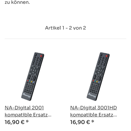
zu können.
Artikel 1 - 2 von 2
NA-Digital 2001
NA-Digital 3001HD
kompatible Ersatz
kompatible Ersatz
Fernbedienung
Fernbedienung
16,90 €
*
16,90 €
*