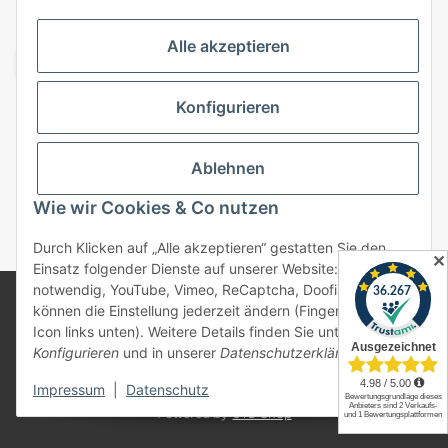
VERSANDARTEN
Alle akzeptieren
Konfigurieren
Top Kategorien
Ablehnen
Vertrag widerrufen
Wie wir Cookies & Co nutzen
* Alle Preise inkl. gesetzlicher USt., zzgl.
Versand
Durch Klicken auf „Alle akzeptieren“ gestatten Sie den
✕
Einsatz folgender Dienste auf unserer Website: Technisch
notwendig, YouTube, Vimeo, ReCaptcha, Doofinder. Sie
© 2025 bonremo.de. Alle Rechte vorbehalten.
können die Einstellung jederzeit ändern (Fingerabdruck-
Alle verwendeten Markennamen u. Bezeichnungen sind
Icon links unten). Weitere Details finden Sie unter
eingetragene Warenzeichen u. Marken der jeweiligen
Konfigurieren
und in unserer
Datenschutzerklärung
.
Eigentümer. Sie dienen nur zur Verdeutlichung der
Kompatibilität unserer Produkte mit den Produkten
verschiedener Hersteller.
Impressum
|
Datenschutz
Powered by
JTL-Shop