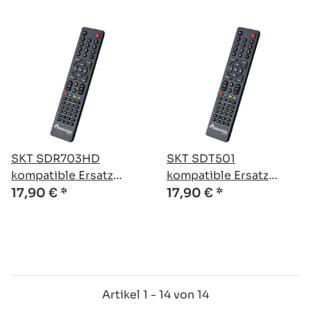
SKT SDR703HD
SKT SDT501
kompatible Ersatz
kompatible Ersatz
Fernbedienung
Fernbedienung
17,90 €
*
17,90 €
*
Artikel 1 - 14 von 14