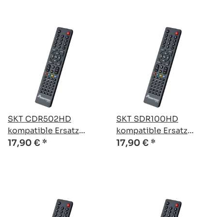
SKT CDR502HD
SKT SDR100HD
kompatible Ersatz
kompatible Ersatz
Fernbedienung
Fernbedienung
17,90 €
*
17,90 €
*