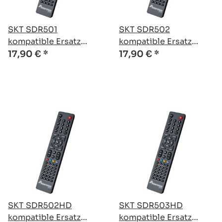
SKT SDR501
SKT SDR502
kompatible Ersatz
kompatible Ersatz
Fernbedienung
Fernbedienung
17,90 €
*
17,90 €
*
SKT SDR502HD
SKT SDR503HD
kompatible Ersatz
kompatible Ersatz