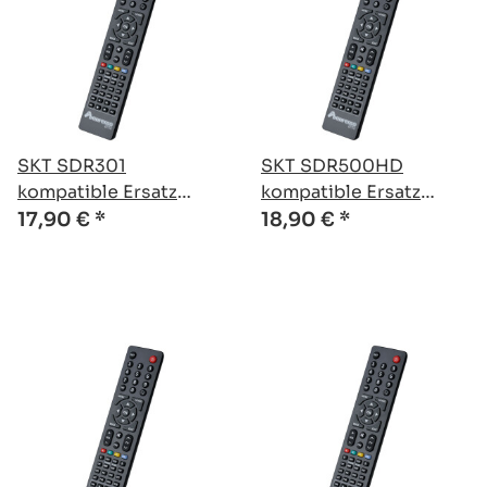
SKT SDR301
SKT SDR500HD
kompatible Ersatz
kompatible Ersatz
Fernbedienung
Fernbedienung
17,90 €
*
18,90 €
*