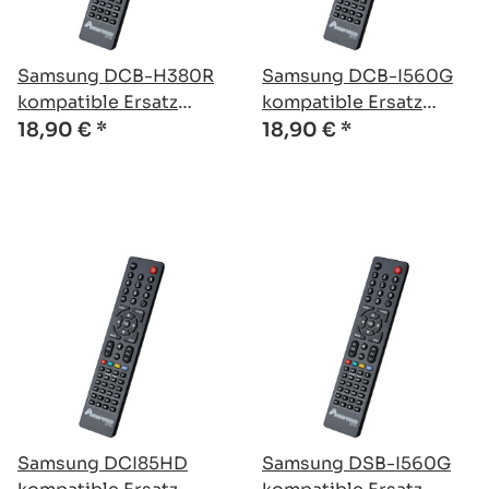
Samsung DCB-H380R
Samsung DCB-I560G
kompatible Ersatz
kompatible Ersatz
Fernbedienung
Fernbedienung
18,90 €
*
18,90 €
*
Samsung DCI85HD
Samsung DSB-I560G