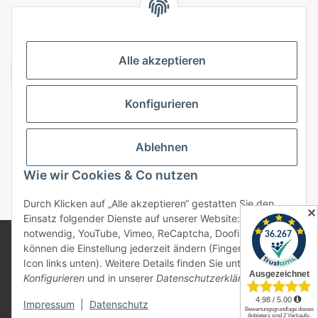
VERSANDARTEN
Alle akzeptieren
Konfigurieren
Top Kategorien
Ablehnen
Vertrag widerrufen
Wie wir Cookies & Co nutzen
* Alle Preise inkl. gesetzlicher USt., zzgl.
Versand
Durch Klicken auf „Alle akzeptieren“ gestatten Sie den
✕
Einsatz folgender Dienste auf unserer Website: Technisch
notwendig, YouTube, Vimeo, ReCaptcha, Doofinder. Sie
© 2025 bonremo.de. Alle Rechte vorbehalten.
können die Einstellung jederzeit ändern (Fingerabdruck-
Alle verwendeten Markennamen u. Bezeichnungen sind
Icon links unten). Weitere Details finden Sie unter
eingetragene Warenzeichen u. Marken der jeweiligen
Konfigurieren
und in unserer
Datenschutzerklärung
.
Eigentümer. Sie dienen nur zur Verdeutlichung der
Kompatibilität unserer Produkte mit den Produkten
verschiedener Hersteller.
Impressum
|
Datenschutz