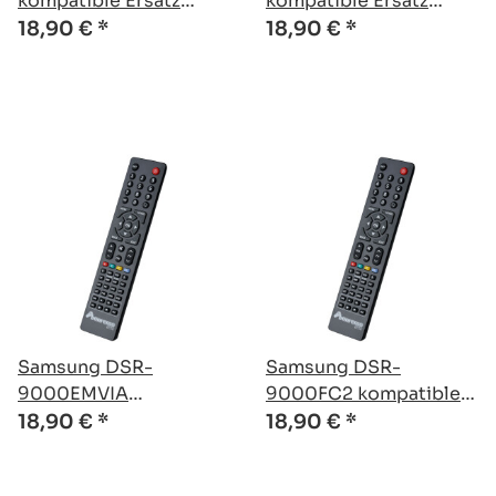
kompatible Ersatz
kompatible Ersatz
Fernbedienung
Fernbedienung
18,90 €
*
18,90 €
*
Samsung DSR-
Samsung DSR-
9000EMVIA
9000FC2 kompatible
kompatible Ersatz
Ersatz Fernbedienung
18,90 €
*
18,90 €
*
Fernbedienung