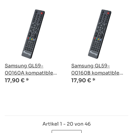
Samsung GL59-
Samsung GL59-
00160A kompatible
00160B kompatible
Ersatz Fernbedienung
Ersatz Fernbedienung
17,90 €
*
17,90 €
*
Artikel 1 - 20 von 46