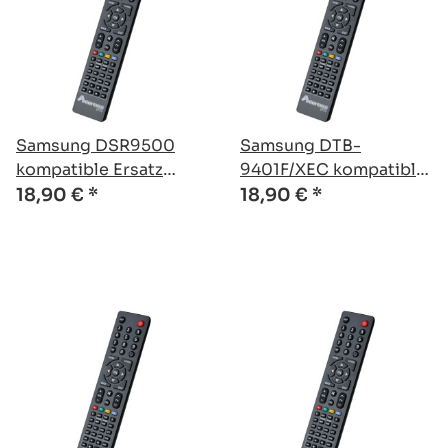
Samsung DSR9500
Samsung DTB-
kompatible Ersatz
9401F/XEC kompatible
Fernbedienung
Ersatz Fernbedienung
18,90 €
*
18,90 €
*