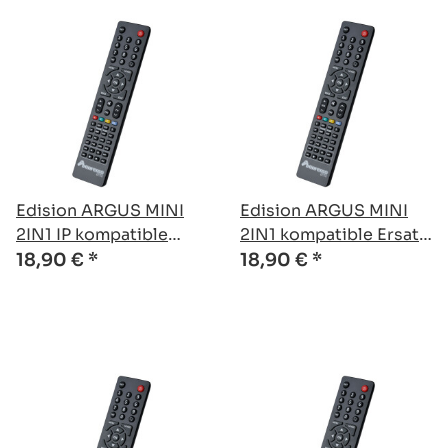
Edision ARGUS MINI
Edision ARGUS MINI
2IN1 IP kompatible
2IN1 kompatible Ersatz
Ersatz Fernbedienung
Fernbedienung
18,90 €
*
18,90 €
*