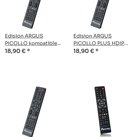
Edision ARGUS
Edision ARGUS
PICOLLO kompatible
PICOLLO PLUS HDIP
Ersatz Fernbedienung
kompatible Ersatz
18,90 €
*
18,90 €
*
Fernbedienung