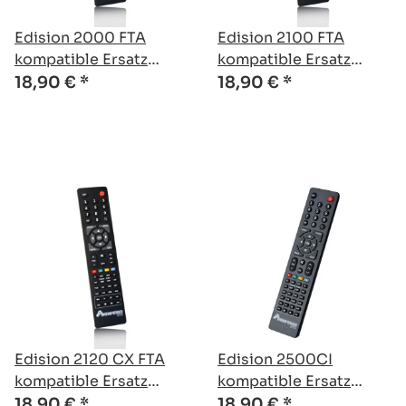
Edision 2000 FTA
Edision 2100 FTA
kompatible Ersatz
kompatible Ersatz
Fernbedienung
Fernbedienung
18,90 €
*
18,90 €
*
Edision 2120 CX FTA
Edision 2500CI
kompatible Ersatz
kompatible Ersatz
Fernbedienung
Fernbedienung
18,90 €
*
18,90 €
*