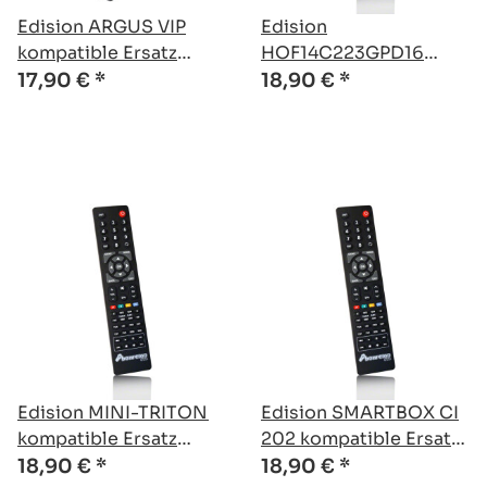
Edision ARGUS VIP
Edision
kompatible Ersatz
HOF14C223GPD16
Fernbedienung
kompatible Ersatz
17,90 €
*
18,90 €
*
Fernbedienung
Edision MINI-TRITON
Edision SMARTBOX CI
kompatible Ersatz
202 kompatible Ersatz
Fernbedienung
Fernbedienung
18,90 €
*
18,90 €
*