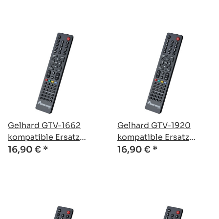
Gelhard GTV-1662
Gelhard GTV-1920
kompatible Ersatz
kompatible Ersatz
Fernbedienung
Fernbedienung
16,90 €
*
16,90 €
*