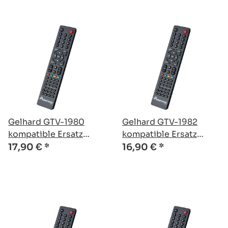
Gelhard GTV-1980
Gelhard GTV-1982
kompatible Ersatz
kompatible Ersatz
Fernbedienung
Fernbedienung
17,90 €
*
16,90 €
*