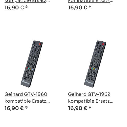
kompatible Ersatz
kompatible Ersatz
Fernbedienung
Fernbedienung
16,90 €
*
16,90 €
*
Gelhard GTV-1960
Gelhard GTV-1962
kompatible Ersatz
kompatible Ersatz
Fernbedienung
Fernbedienung
16,90 €
*
16,90 €
*