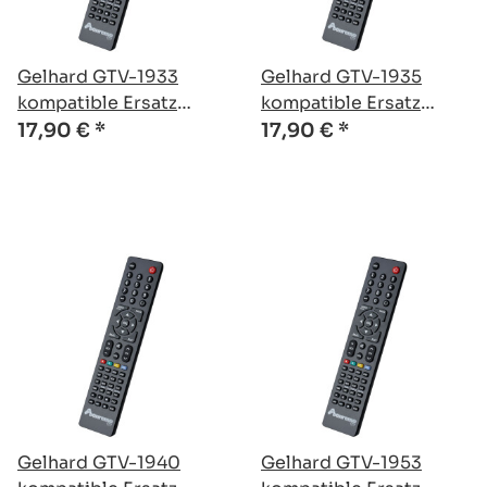
Gelhard GTV-1933
Gelhard GTV-1935
kompatible Ersatz
kompatible Ersatz
Fernbedienung
Fernbedienung
17,90 €
*
17,90 €
*
Gelhard GTV-1940
Gelhard GTV-1953