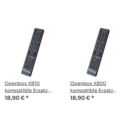
Openbox X810
Openbox X820
kompatible Ersatz
kompatible Ersatz
Fernbedienung
Fernbedienung
18,90 €
*
18,90 €
*