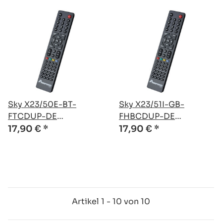
Sky X23/50E-BT-
Sky X23/51I-GB-
FTCDUP-DE
FHBCDUP-DE
kompatible Ersatz
kompatible Ersatz
17,90 €
*
17,90 €
*
Fernbedienung
Fernbedienung
Artikel 1 - 10 von 10