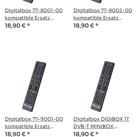
Digitalbox 77-8001-00
Digitalbox 77-8002-00
kompatible Ersatz
kompatible Ersatz
Fernbedienung
Fernbedienung
18,90 €
*
18,90 €
*
Digitalbox 77-9001-00
Digitalbox DIGIBOX 1T
kompatible Ersatz
DVB-T MINIBOX
Fernbedienung
kompatible Ersatz
18,90 €
*
18,90 €
*