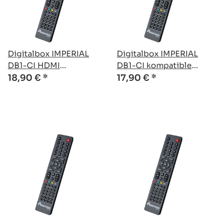
Digitalbox IMPERIAL
Digitalbox IMPERIAL
DB1-CI HDMI
DB1-CI kompatible
kompatible Ersatz
Ersatz Fernbedienung
18,90 €
*
17,90 €
*
Fernbedienung