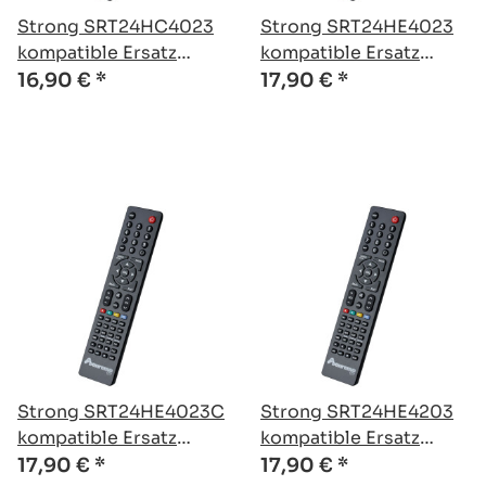
Strong SRT24HC4023
Strong SRT24HE4023
kompatible Ersatz
kompatible Ersatz
Fernbedienung
Fernbedienung
16,90 €
*
17,90 €
*
Strong SRT24HE4023C
Strong SRT24HE4203
kompatible Ersatz
kompatible Ersatz
Fernbedienung
Fernbedienung
17,90 €
*
17,90 €
*