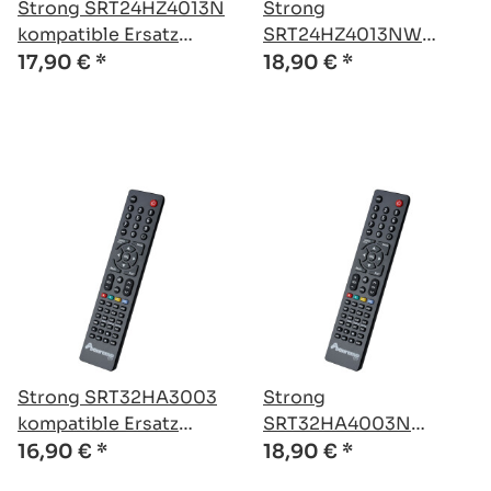
Strong SRT24HZ4013N
Strong
kompatible Ersatz
SRT24HZ4013NW
Fernbedienung
kompatible Ersatz
17,90 €
*
18,90 €
*
Fernbedienung
Strong SRT32HA3003
Strong
kompatible Ersatz
SRT32HA4003N
Fernbedienung
kompatible Ersatz
16,90 €
*
18,90 €
*
Fernbedienung