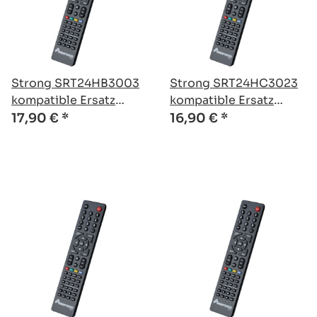
Strong SRT24HB3003
Strong SRT24HC3023
kompatible Ersatz
kompatible Ersatz
Fernbedienung
Fernbedienung
17,90 €
*
16,90 €
*