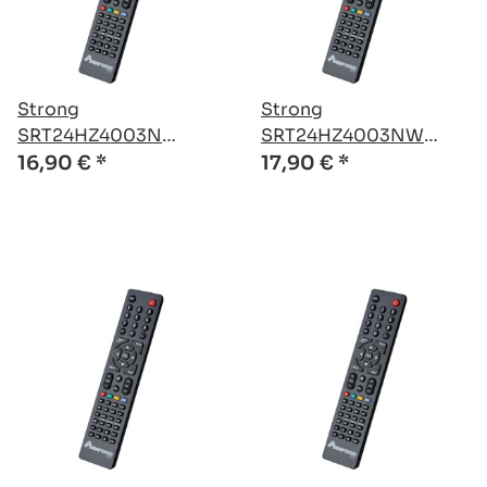
Strong
Strong
SRT24HZ4003N
SRT24HZ4003NW
kompatible Ersatz
kompatible Ersatz
16,90 €
*
17,90 €
*
Fernbedienung
Fernbedienung