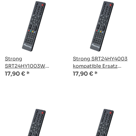
Strong
Strong SRT24HY4003
SRT24HY1003W
kompatible Ersatz
kompatible Ersatz
Fernbedienung
17,90 €
*
17,90 €
*
Fernbedienung