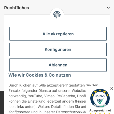
Rechtliches
VERSANDARTEN
Alle akzeptieren
Konfigurieren
Top Kategorien
Ablehnen
Vertrag widerrufen
Wie wir Cookies & Co nutzen
* Alle Preise inkl. gesetzlicher USt., zzgl.
Versand
Durch Klicken auf „Alle akzeptieren“ gestatten Sie den
✕
Einsatz folgender Dienste auf unserer Website: Technisch
notwendig, YouTube, Vimeo, ReCaptcha, Doofinder. Sie
© 2025 bonremo.de. Alle Rechte vorbehalten.
können die Einstellung jederzeit ändern (Fingerabdruck-
Alle verwendeten Markennamen u. Bezeichnungen sind
Icon links unten). Weitere Details finden Sie unter
eingetragene Warenzeichen u. Marken der jeweiligen
Konfigurieren
und in unserer
Datenschutzerklärung
.
Eigentümer. Sie dienen nur zur Verdeutlichung der