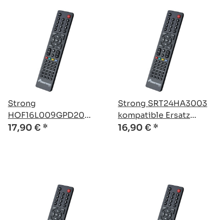
Strong
Strong SRT24HA3003
HOF16L009GPD20
kompatible Ersatz
kompatible Ersatz
Fernbedienung
17,90 €
*
16,90 €
*
Fernbedienung