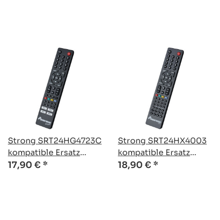
Strong SRT24HG4723C
Strong SRT24HX4003
kompatible Ersatz
kompatible Ersatz
Fernbedienung
Fernbedienung
17,90 €
*
18,90 €
*