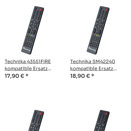
Technika 43551FIRE
Technika SM42240
kompatible Ersatz
kompatible Ersatz
Fernbedienung
Fernbedienung
17,90 €
*
18,90 €
*