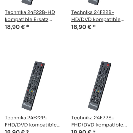
Technika 24F22B-HD
Technika 24F22B-
kompatible Ersatz
HD/DVD kompatible
Fernbedienung
Ersatz Fernbedienung
18,90 €
*
18,90 €
*
Technika 24F22P-
Technika 24F22S-
FHD/DVD kompatible
FHD/DVD kompatible
Ersatz Fernbedienung
Ersatz Fernbedienung
18,90 €
*
18,90 €
*