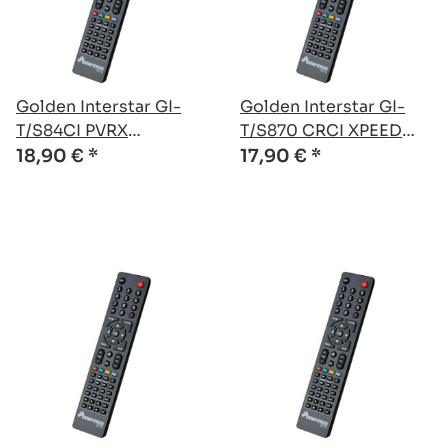
Golden Interstar GI-
Golden Interstar GI-
T/S84CI PVRX
T/S870 CRCI XPEED
kompatible Ersatz
kompatible Ersatz
18,90 €
*
17,90 €
*
Fernbedienung
Fernbedienung