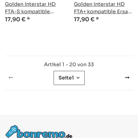
Golden Interstar HD
Golden Interstar HD
FTA-S kompatible
FTA+ kompatible Ersatz
Ersatz Fernbedienung
Fernbedienung
17,90 €
*
17,90 €
*
Artikel 1 - 20 von 33
Seite
1