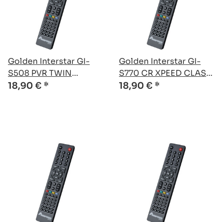
Golden Interstar GI-
Golden Interstar GI-
S508 PVR TWIN
S770 CR XPEED CLASS
kompatible Ersatz
kompatible Ersatz
18,90 €
*
18,90 €
*
Fernbedienung
Fernbedienung