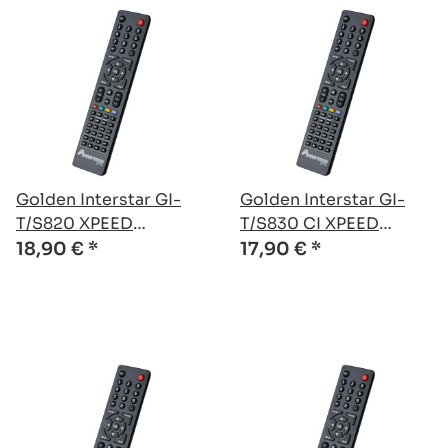
Golden Interstar GI-
Golden Interstar GI-
T/S820 XPEED
T/S830 CI XPEED
kompatible Ersatz
kompatible Ersatz
18,90 €
*
17,90 €
*
Fernbedienung
Fernbedienung