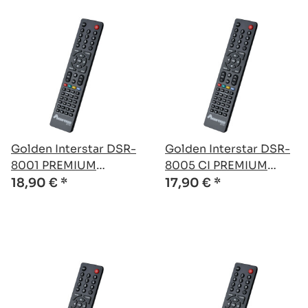
Golden Interstar DSR-
Golden Interstar DSR-
8001 PREMIUM
8005 CI PREMIUM
kompatible Ersatz
kompatible Ersatz
18,90 €
*
17,90 €
*
Fernbedienung
Fernbedienung