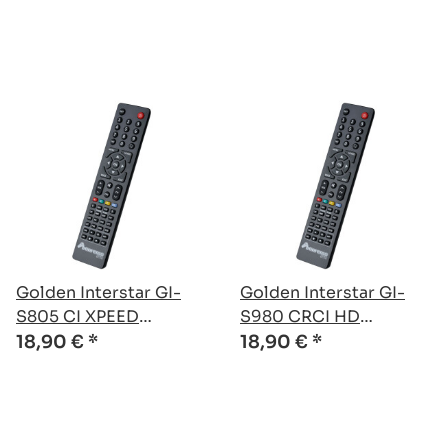
Fernbedienung
Fernbedienung
Golden Interstar GI-
Golden Interstar GI-
S805 CI XPEED
S980 CRCI HD
kompatible Ersatz
kompatible Ersatz
18,90 €
*
18,90 €
*
Fernbedienung
Fernbedienung