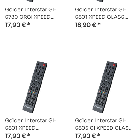
Golden Interstar GI-
Golden Interstar GI-
S780 CRCI XPEED
S801 XPEED CLASS
CLASS kompatible
kompatible Ersatz
17,90 €
*
18,90 €
*
Ersatz Fernbedienung
Fernbedienung
Golden Interstar GI-
Golden Interstar GI-
S801 XPEED
S805 CI XPEED CLASS
kompatible Ersatz
kompatible Ersatz
17,90 €
*
17,90 €
*