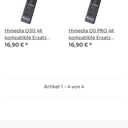
Himedia Q30 4K
Himedia Q5 PRO 4K
kompatible Ersatz
kompatible Ersatz
Fernbedienung
Fernbedienung
16,90 €
*
16,90 €
*
Artikel 1 - 4 von 4