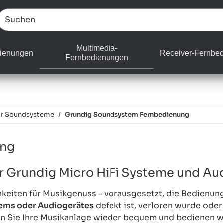
Multimedia-
ienungen
Receiver-Fernbe
Fernbedienungen
ür Soundsysteme
Grundig Soundsystem Fernbedienung
ung
 Grundig Micro HiFi Systeme und Au
hkeiten für Musikgenuss – vorausgesetzt, die Bedienung
tems oder Audiogerätes
defekt ist, verloren wurde oder 
rn Sie Ihre Musikanlage wieder bequem und bedienen wi