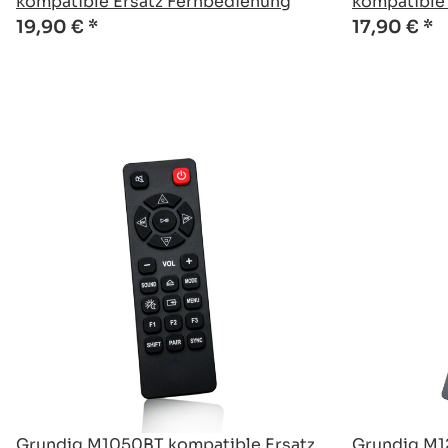
kompatible Ersatz Fernbedienung
kompatible
19,90 €
*
17,90 €
*
Grundig M1050BT kompatible Ersatz
Grundig M1