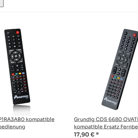
P1RA3AB0 kompatible
Grundig CDS 6680 OVA
nbedienung
kompatible Ersatz Fernb
17,90 €
*