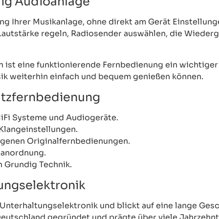
dig Audioanlage
ng Ihrer Musikanlage, ohne direkt am Gerät Einstellu
Lautstärke regeln, Radiosender auswählen, die Wieder
ist eine funktionierende Fernbedienung ein wichtiger 
usik weiterhin einfach und bequem genießen können.
satzfernbedienung
HiFi Systeme und Audiogeräte.
Klangeinstellungen.
ngenen Originalfernbedienungen.
nanordnung.
n Grundig Technik.
tungselektronik
Unterhaltungselektronik und blickt auf eine lange Gesc
utschland gegründet und prägte über viele Jahrzehnte