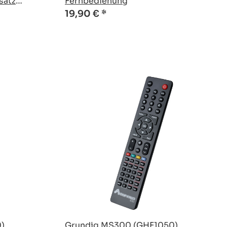
satz
Fernbedienung
19,90 €
*
)
Grundig MS300 (GHF1050)