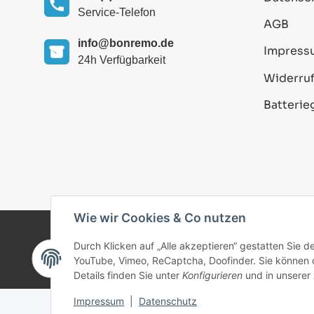
Service-Telefon
AGB
info@bonremo.de
Impress
24h Verfügbarkeit
Widerruf
Batterie
Wie wir Cookies & Co nutzen
Durch Klicken auf „Alle akzeptieren“ gestatten Sie 
© 2025 bonremo.de. Alle Rechte vorbehalten.
YouTube, Vimeo, ReCaptcha, Doofinder. Sie können di
Details finden Sie unter
Konfigurieren
und in unserer
Impressum
|
Datenschutz