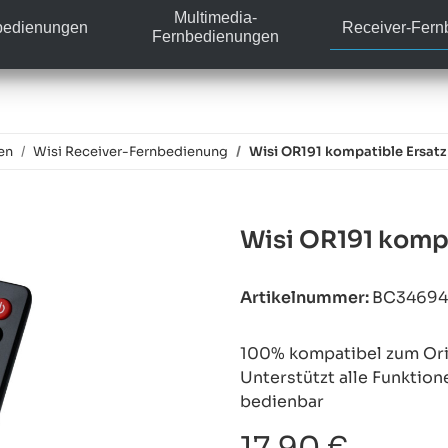
Multimedia-
bedienungen
Receiver-Fer
Fernbedienungen
en
Wisi Receiver-Fernbedienung
Wisi OR191 kompatible Ersat
Wisi OR191 komp
Artikelnummer:
BC3469
100% kompatibel zum Orig
Unterstützt alle Funktion
bedienbar