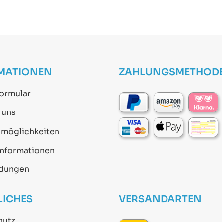
MATIONEN
ZAHLUNGSMETHOD
ormular
 uns
smöglichkeiten
informationen
dungen
LICHES
VERSANDARTEN
hutz