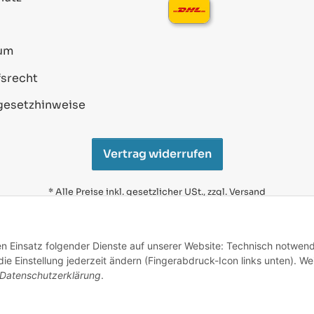
um
srecht
gesetzhinweise
Vertrag widerrufen
* Alle Preise inkl. gesetzlicher USt., zzgl.
Versand
Alle verwendeten Markennamen u. Bezeichnungen sind
eingetragene Warenzeichen u. Marken der jeweiligen
den Einsatz folgender Dienste auf unserer Website: Technisch notwend
Eigentümer. Sie dienen nur zur Verdeutlichung der
e Einstellung jederzeit ändern (Fingerabdruck-Icon links unten). We
Kompatibilität unserer Produkte mit den Produkten
verschiedener Hersteller.
Datenschutzerklärung
.