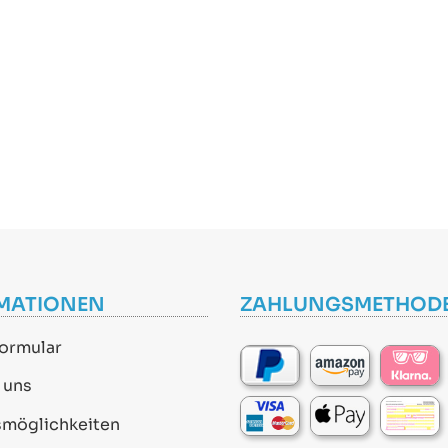
MATIONEN
ZAHLUNGSMETHOD
ormular
 uns
smöglichkeiten