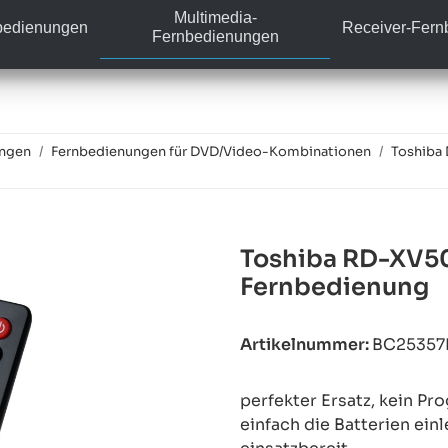
Multimedia-
bedienungen
Receiver-Fer
Fernbedienungen
ungen
Fernbedienungen für DVD/Video-Kombinationen
Toshiba
Toshiba RD-XV50
Fernbedienung
Artikelnummer:
BC2535
perfekter Ersatz, kein P
einfach die Batterien ein