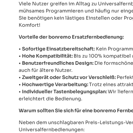
Viele Nutzer greifen im Alltag zu Universalfe
mühsames Programmieren und häufig nur einges
Sie benötigen kein lästiges Einstellen oder Pr
Komfort!
Vorteile der bonremo Ersatzfernbedienung:
•
Sofortige Einsatzbereitschaft:
Kein Programmie
•
Hohe Kompatibilität:
Bis zu 100% kompatibel 
•
Benutzerfreundliches Design:
Die formschöne 
auch für ältere Nutzer.
•
Zweitgerät oder Schutz vor Verschleiß:
Perfek
•
Hochwertige Verarbeitung:
Trotz eines attrak
•
Individueller Tastenbelegungsplan:
Wir liefer
erleichtert die Bedienung.
Warum sollten Sie sich für eine bonremo Fern
Neben dem unschlagbaren Preis-Leistungs-Verh
Universalfernbedienungen: