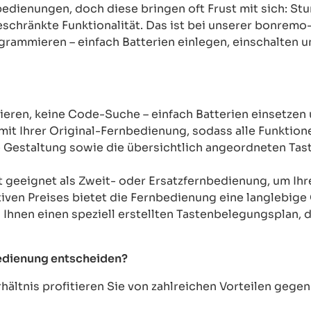
rnbedienungen, doch diese bringen oft Frust mit sich: 
chränkte Funktionalität. Das ist bei unserer bonremo
ogrammieren – einfach Batterien einlegen, einschalten u
ren, keine Code-Suche – einfach Batterien einsetzen 
mit Ihrer Original-Fernbedienung, sodass alle Funkti
Gestaltung sowie die übersichtlich angeordneten Taste
t geeignet als Zweit- oder Ersatzfernbedienung, um Ih
tiven Preises bietet die Fernbedienung eine langlebige 
n Ihnen einen speziell erstellten Tastenbelegungsplan, d
bedienung entscheiden?
ältnis profitieren Sie von zahlreichen Vorteilen geg