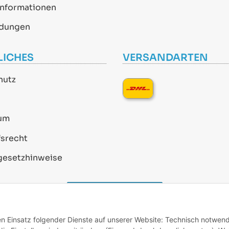
informationen
dungen
LICHES
VERSANDARTEN
hutz
um
srecht
gesetzhinweise
Vertrag widerrufen
den Einsatz folgender Dienste auf unserer Website: Technisch notwend
* Alle Preise inkl. gesetzlicher USt., zzgl.
Versand