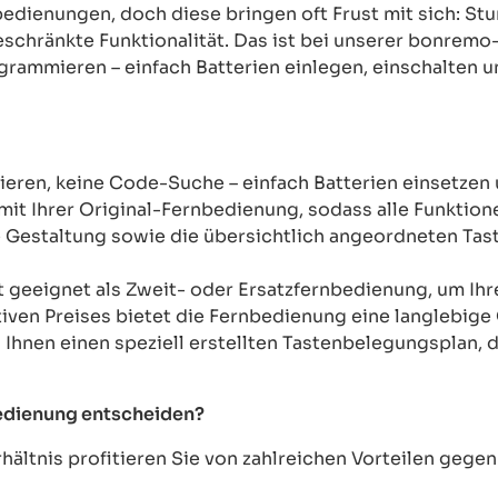
rnbedienungen, doch diese bringen oft Frust mit sich: 
chränkte Funktionalität. Das ist bei unserer bonremo
ogrammieren – einfach Batterien einlegen, einschalten u
ren, keine Code-Suche – einfach Batterien einsetzen 
mit Ihrer Original-Fernbedienung, sodass alle Funkti
Gestaltung sowie die übersichtlich angeordneten Taste
t geeignet als Zweit- oder Ersatzfernbedienung, um Ih
tiven Preises bietet die Fernbedienung eine langlebige 
n Ihnen einen speziell erstellten Tastenbelegungsplan, d
bedienung entscheiden?
ältnis profitieren Sie von zahlreichen Vorteilen geg