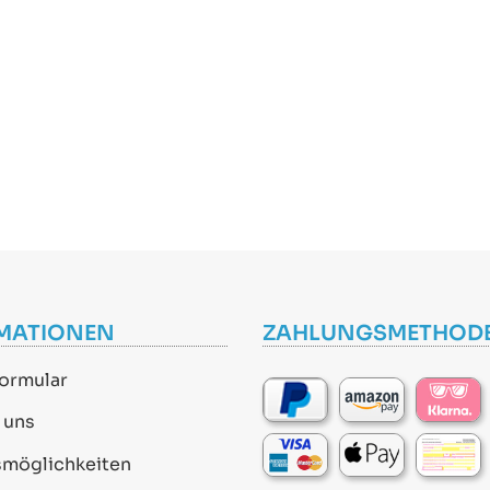
MATIONEN
ZAHLUNGSMETHOD
ormular
 uns
smöglichkeiten