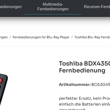
Multimedia-
bedienungen
Receiver-Fer
Fernbedienungen
ungen
Fernbedienungen für Blu-Ray Player
Toshiba Blu-Ray Fern
Toshiba BDX4350
Fernbedienung
Artikelnummer:
BC6304
perfekter Ersatz, kein P
einfach die Batterien ein