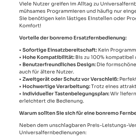
Viele Nutzer greifen im Alltag zu Universalfe
mühsames Programmieren und häufig nur einges
Sie benötigen kein lästiges Einstellen oder Pr
Komfort!
Vorteile der bonremo Ersatzfernbedienung:
•
Sofortige Einsatzbereitschaft:
Kein Programmie
•
Hohe Kompatibilität:
Bis zu 100% kompatibel 
•
Benutzerfreundliches Design:
Die formschöne 
auch für ältere Nutzer.
•
Zweitgerät oder Schutz vor Verschleiß:
Perfek
•
Hochwertige Verarbeitung:
Trotz eines attrak
•
Individueller Tastenbelegungsplan:
Wir liefer
erleichtert die Bedienung.
Warum sollten Sie sich für eine bonremo Fern
Neben dem unschlagbaren Preis-Leistungs-Verh
Universalfernbedienungen: